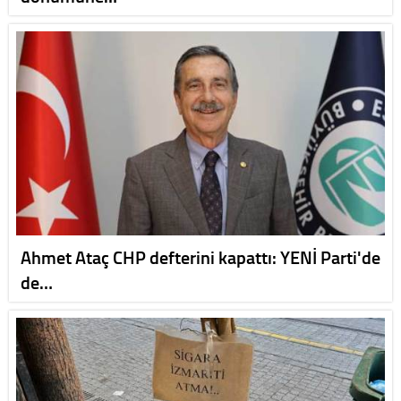
Ahmet Ataç CHP defterini kapattı: YENİ Parti'de
de…