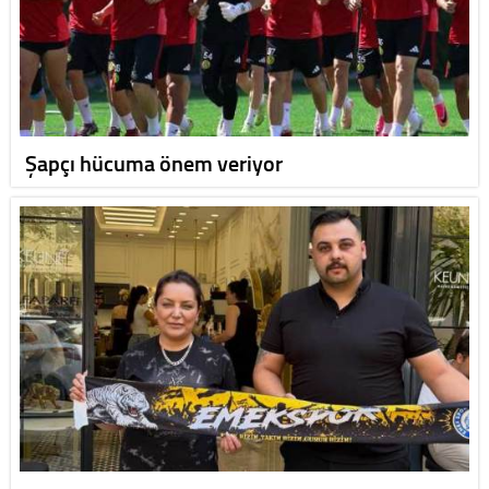
Şapçı hücuma önem veriyor