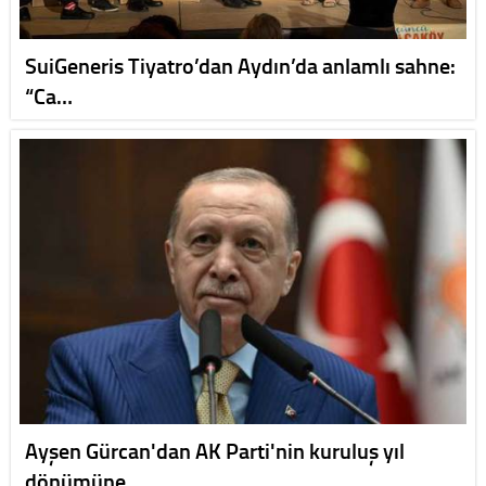
SuiGeneris Tiyatro’dan Aydın’da anlamlı sahne:
“Ca…
Ayşen Gürcan'dan AK Parti'nin kuruluş yıl
dönümüne…