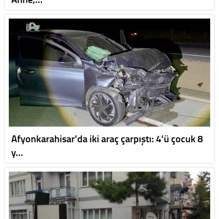
Afyonkarahisar'da iki araç çarpıştı: 4'ü çocuk 8
y…