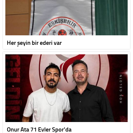
Her şeyin bir ederi var
Onur Ata 71 Evler Spor'da