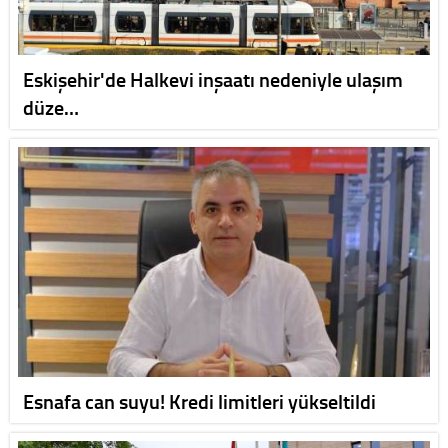
Eskişehir'de Halkevi inşaatı nedeniyle ulaşım
düze…
Esnafa can suyu! Kredi limitleri yükseltildi