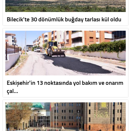
Bilecik'te 30 dönümlük buğday tarlası kül oldu
Eskişehir'in 13 noktasında yol bakım ve onarım
çal…