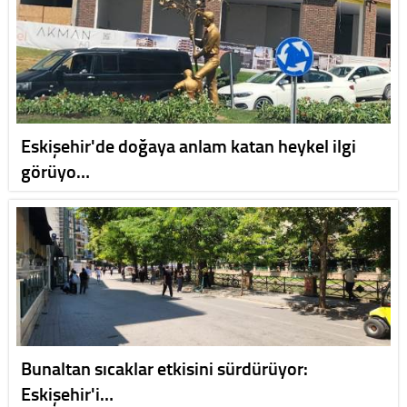
Eskişehir'de doğaya anlam katan heykel ilgi
görüyo…
Bunaltan sıcaklar etkisini sürdürüyor:
Eskişehir'i…