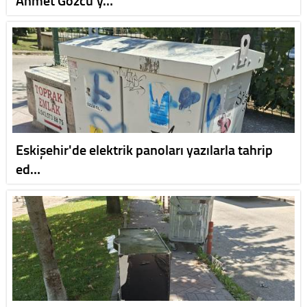
Ahmet Gözcü'y…
Eskişehir'de elektrik panoları yazılarla tahrip
ed…