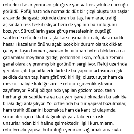
refüjdeki taşın yerinden çıktığı ve yan yatmış şekilde durduğu
görüldü. Refüj hattında normalde düz bir çizgi oluşturan taşlar
arasında dengesiz biçimde duran bu taş, hem araç trafiği
açısından risk teşkil ediyor hem de yapının bütünlüğünü
bozuyor. Sürücülerin gece görüş mesafesinin düştüğü
saatlerde refüjdeki bu taşla karşılaşma ihtimali, olası maddi
hasarlı kazaların önünü açabilecek bir durum olarak dikkat
çekiyor. Taşın hemen çevresinde bulunan beton bloklarda da
çatlamalar meydana geldiği gözlemlenirken, refüjün zemini
genel olarak yıpranmış bir görünüm sergiliyor. Refüj üzerinde
yer alan çalı tipi bitkilerle birlikte bu yapının ortasında eğik
şekilde duran taş, hem görüntü kirliliği oluşturuyor hem de
mevcut haliyle kaldığı sürece refüjün güvenlik işlevini
zayıflatıyor. Refüj bölgesinde yapılan gözlemlerde, taşın
herhangi bir sabitleme ya da uyarı işareti olmadan bu şekilde
bırakıldığı anlaşılıyor. Yol ortasında bu tür yapısal bozulmalar,
hem trafik düzenini bozmakta hem de kent içi ulaşımda
sürücüler için dikkat dağınıklığı yaratabilecek risk
unsurlarından biri haline gelmektedir. İlgili kurumların,
refüjlerdeki yapısal bütünlüğü yeniden sağlamak amacıyla