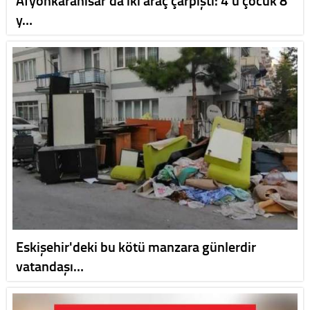
y…
Eskişehir'deki bu kötü manzara günlerdir
vatandaşı…