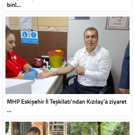
binl…
MHP Eskişehir İl Teşkilatı’ndan Kızılay’a ziyaret
…