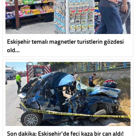
Eskişehir temalı magnetler turistlerin gözdesi
old…
Son dakika: Eskişehir'de feci kaza bir can aldı!