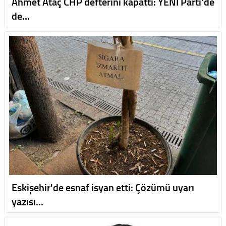
Ahmet Ataç CHP defterini kapattı: YENİ Parti'de
de…
Eskişehir'de esnaf isyan etti: Çözümü uyarı
yazısı…