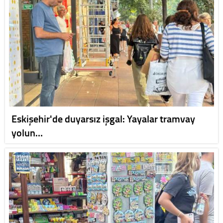
Eskişehir'de duyarsız işgal: Yayalar tramvay
yolun…