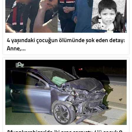
4 yaşındaki çocuğun ölümünde şok eden detay:
Anne,…
Afyonkarahisar'da iki araç çarpıştı: 4'ü çocuk 8