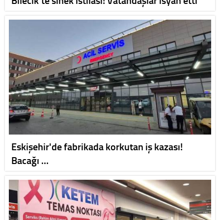
Eskişehir'de fabrikada korkutan iş kazası!
Bacağı …