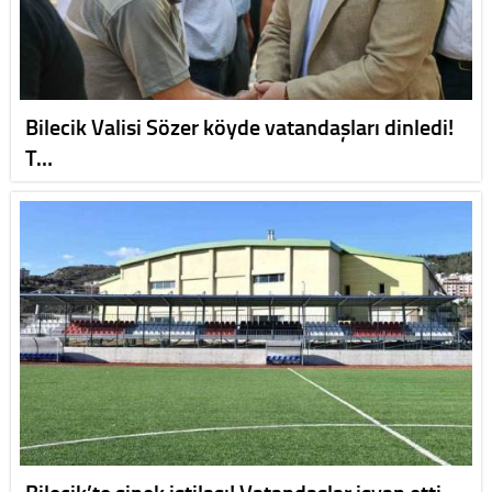
Bilecik Valisi Sözer köyde vatandaşları dinledi!
T…
Bilecik’te sinek istilası! Vatandaşlar isyan etti