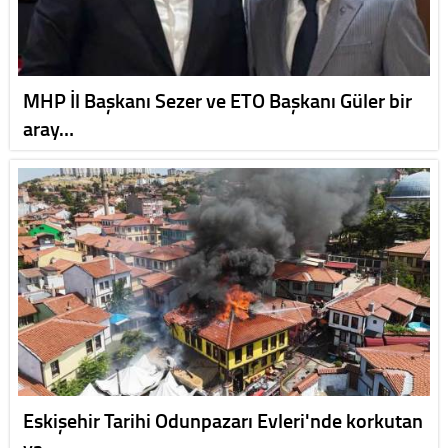
MHP İl Başkanı Sezer ve ETO Başkanı Güler bir
aray…
Eskişehir Tarihi Odunpazarı Evleri'nde korkutan