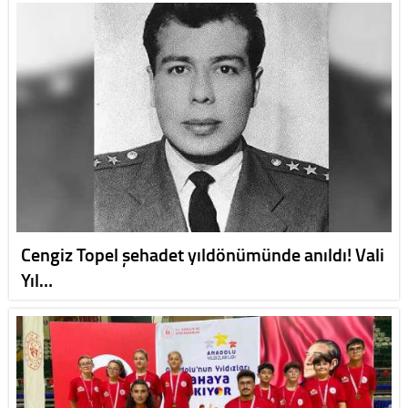
Cengiz Topel şehadet yıldönümünde anıldı! Vali
Yıl…