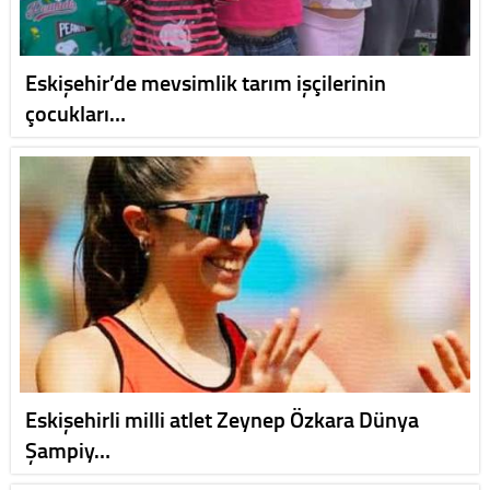
Eskişehir’de mevsimlik tarım işçilerinin
çocukları…
Eskişehirli milli atlet Zeynep Özkara Dünya
Şampiy…