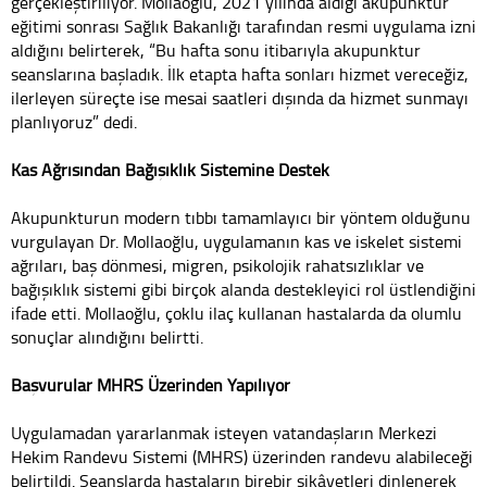
gerçekleştiriliyor. Mollaoğlu, 2021 yılında aldığı akupunktur
eğitimi sonrası Sağlık Bakanlığı tarafından resmi uygulama izni
aldığını belirterek, “Bu hafta sonu itibarıyla akupunktur
seanslarına başladık. İlk etapta hafta sonları hizmet vereceğiz,
ilerleyen süreçte ise mesai saatleri dışında da hizmet sunmayı
planlıyoruz” dedi.
Kas Ağrısından Bağışıklık Sistemine Destek
Akupunkturun modern tıbbı tamamlayıcı bir yöntem olduğunu
vurgulayan Dr. Mollaoğlu, uygulamanın kas ve iskelet sistemi
ağrıları, baş dönmesi, migren, psikolojik rahatsızlıklar ve
bağışıklık sistemi gibi birçok alanda destekleyici rol üstlendiğini
ifade etti. Mollaoğlu, çoklu ilaç kullanan hastalarda da olumlu
sonuçlar alındığını belirtti.
Başvurular MHRS Üzerinden Yapılıyor
Uygulamadan yararlanmak isteyen vatandaşların Merkezi
Hekim Randevu Sistemi (MHRS) üzerinden randevu alabileceği
belirtildi. Seanslarda hastaların birebir şikâyetleri dinlenerek