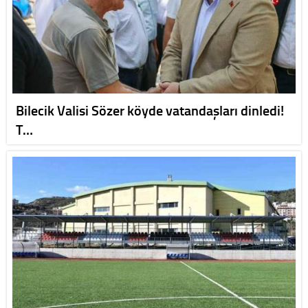
Bilecik Valisi Sözer köyde vatandaşları dinledi!
T…