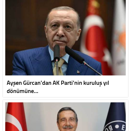
Ayşen Gürcan'dan AK Parti'nin kuruluş yıl
dönümüne…