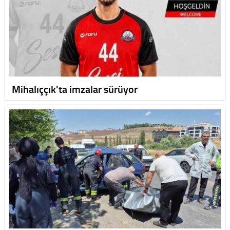
Mihalıççık'ta imzalar sürüyor