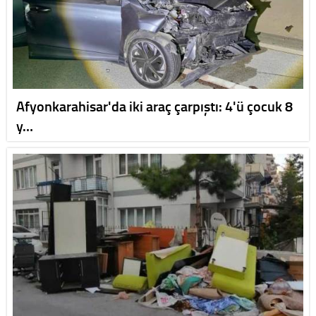
Afyonkarahisar'da iki araç çarpıştı: 4'ü çocuk 8
y…