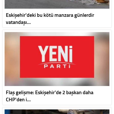
Eskişehir'deki bu kötü manzara günlerdir
vatandaşı…
Flaş gelişme: Eskişehir'de 2 başkan daha
CHP'den i…