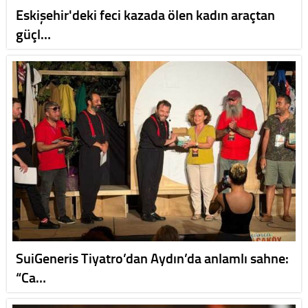
Eskişehir'deki feci kazada ölen kadın araçtan
güçl…
SuiGeneris Tiyatro’dan Aydın’da anlamlı sahne:
“Ca…