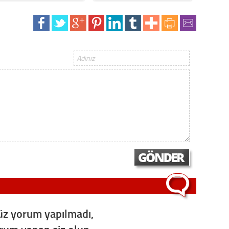
Gürha
Eskişe
Döne
Rifat
Sürdür
kültür
Konu
2023 y
bekliy
Tüli
Düşükl
z yorum yapılmadı,