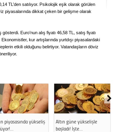
0,14 TL’den satılıyor. Psikolojik eşik olarak görülen
Seval
iz piyasalarında dikkat çeken bir gelişme olarak
Es Es’
gösterdi. Euro’nun alış fiyatı 46,58 TL, satış fiyatı
. Ekonomistler, kur artışlarında yurtdışı piyasalardaki
Ahme
leplerin etkili olduğunu belirtiyor. Vatandaşların döviz
neriliyor.
Tepeba
birliği
ulaşı
Fund
CHP’li
kazana
seçiml
Melt
seliş
Altın güne yükselişle
Altın piyasasında yükseli
başladı! İşte…
sürüyor:…