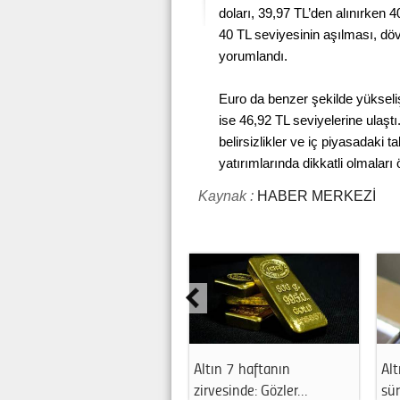
doları, 39,97 TL’den alınırken 4
40 TL seviyesinin aşılması, döv
yorumlandı.
Euro da benzer şekilde yükseliş 
ise 46,92 TL seviyelerine ulaştı
belirsizlikler ve iç piyasadaki ta
yatırımlarında dikkatli olmaları ö
Kaynak :
HABER MERKEZİ
Altın 7 haftanın
Altın piyasasında yük
zirvesinde: Gözler…
sürüyor!…