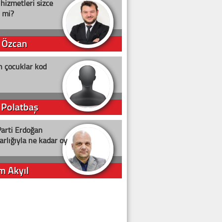
 hizmetleri sizce
i mi?
 Özcan
n çocuklar kod
 Polatbaş
arti Erdoğan
arlığıyla ne kadar oy
m Akyıl
iye ilgiliyiz!