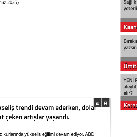
Sağlık
yeterl
Kaan
Bırakı
yazsın
Ümit
YENİ P
aleyht
alır?
a
A
Kere
kseliş trendi devam ederken, dolar
t çeken artışlar yaşandı.
Nostalj
z kurlarında yükseliş eğilimi devam ediyor. ABD