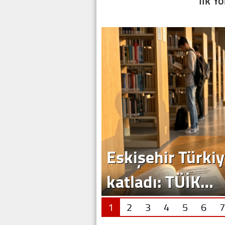
İlk Y
1
2
3
4
5
6
7