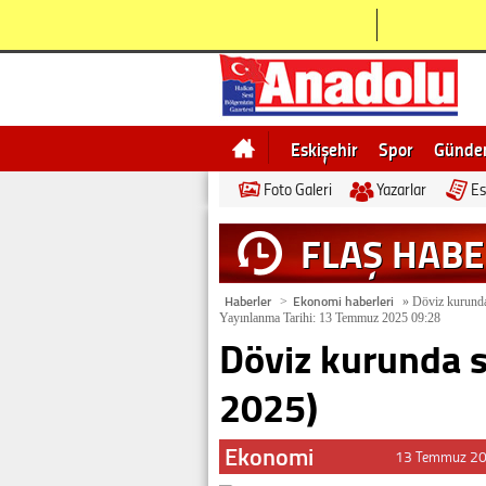
Eskişehir
Spor
Günd
Foto Galeri
Yazarlar
Es
Bilecik
Ne demek
Esk
FLAŞ HAB
Haberler
Ekonomi haberleri
>
»
Döviz kurund
Yayınlanma Tarihi: 13 Temmuz 2025 09:28
Döviz kurunda 
2025)
Ekonomi
13 Temmuz 20