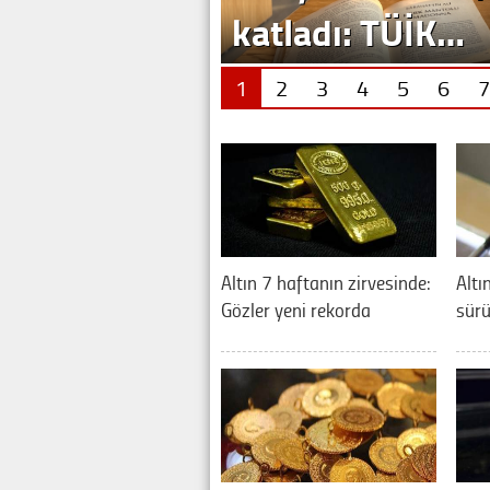
katladı: TÜİK…
1
2
3
4
5
6
7
Altın 7 haftanın zirvesinde:
Altı
Gözler yeni rekorda
sürü