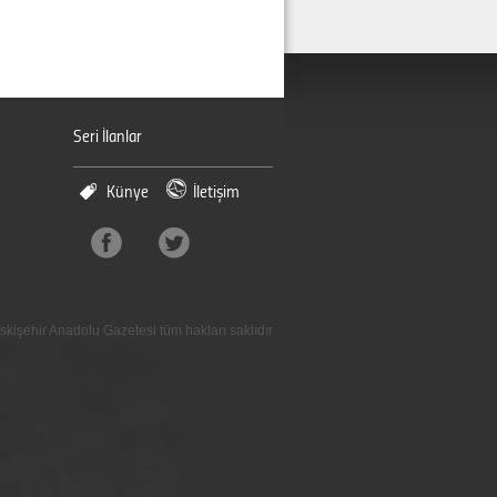
Seri İlanlar
Künye
İletişim
skişehir Anadolu Gazetesi tüm hakları saklıdır