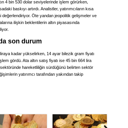
Gürha
tın 4 bin 530 dolar seviyelerinde işlem görürken,
Eskişe
aki baskıyı artırdı. Analistler, yatırımcıların kısa
Döne
ni değerlendiriyor. Öte yandan jeopolitik gelişmeler ve
larına ilişkin beklentilerin altın piyasasında
Rifat
iyor.
Sürdür
ında son durum
kültür
liraya kadar yükselirken, 14 ayar bilezik gram fiyatı
Konu
şlem gördü. Ata altın satış fiyatı ise 45 bin 664 lira
ektöründe hareketliliğin sürdüğünü belirten sektör
2023 y
eğişimlerin yatırımcı tarafından yakından takip
bekliy
Tüli
Düşükl