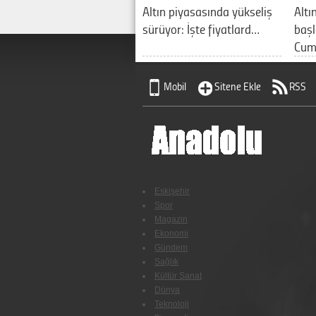
Altın piyasasında yükseliş
Altı
sürüyor: İşte fiyatlard…
başl
Cum
Mobil
Sitene Ekle
RSS
Eskişehir
Spor
Magazin
Ekonomi
Gündem
Sağlık
Kültür Sanat
Dünya
Teknoloji