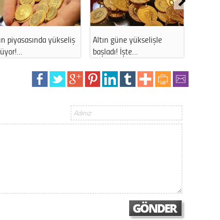
Op. D
Sağlığı
ın piyasasında yükseliş
Altın güne yükselişle
Altın p
rüyor!…
başladı! İşte…
sürüyo
Uzm. 
Vatand
M. M
Hayır,
Seda