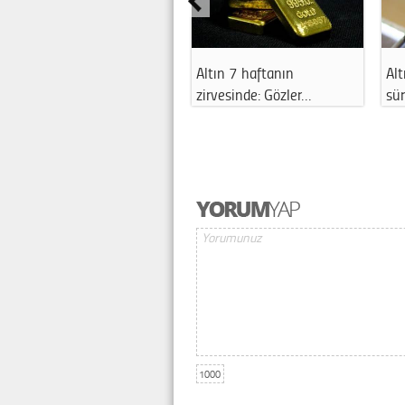
Altın 7 haftanın
Alt
zirvesinde: Gözler…
sü
1000