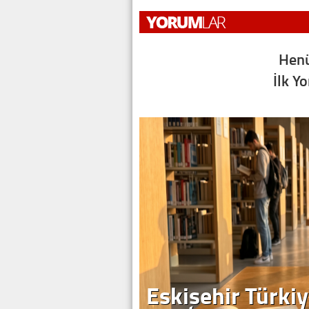
Henü
İlk Y
Eskişehir Türkiy