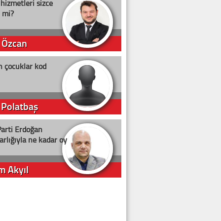
 hizmetleri sizce
i mi?
 Özcan
n çocuklar kod
 Polatbaş
arti Erdoğan
arlığıyla ne kadar oy
m Akyıl
iye ilgiliyiz!