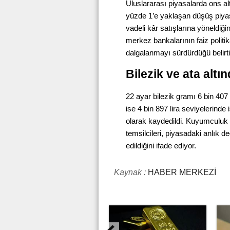
Uluslararası piyasalarda ons al
yüzde 1’e yaklaşan düşüş piyasad
vadeli kâr satışlarına yöneldiği
merkez bankalarının faiz politika
dalgalanmayı sürdürdüğü belirtil
Bilezik ve ata alt
22 ayar bilezik gramı 6 bin 407 
ise 4 bin 897 lira seviyelerinde i
olarak kaydedildi. Kuyumculuk s
temsilcileri, piyasadaki anlık d
edildiğini ifade ediyor.
Kaynak :
HABER MERKEZİ