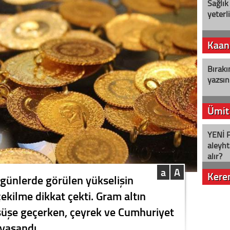
Sağlık
yeterl
Kaan
Bırakı
yazsın
Ümit
YENİ P
aleyht
alır?
a
A
Kere
 günlerde görülen yükselişin
ekilme dikkat çekti. Gram altın
Nostalj
şüşe geçerken, çeyrek ve Cumhuriyet
 yaşandı.