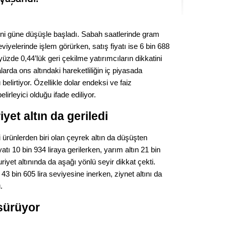
Seval
ni güne düşüşle başladı. Sabah saatlerinde gram
Es Es’
 seviyelerinde işlem görürken, satış fiyatı ise 6 bin 688
üzde 0,44’lük geri çekilme yatırımcıların dikkatini
arda ons altındaki hareketliliğin iç piyasada
Ahme
elirtiyor. Özellikle dolar endeksi ve faiz
belirleyici olduğu ifade ediliyor.
Tepeba
birliği
et altın da geriledi
ulaşı
ği ürünlerden biri olan çeyrek altın da düşüşten
Fund
iyatı 10 bin 934 liraya gerilerken, yarım altın 21 bin
iyet altınında da aşağı yönlü seyir dikkat çekti.
CHP’li
kazana
 43 bin 605 lira seviyesine inerken, ziynet altını da
seçiml
.
Melt
 sürüyor