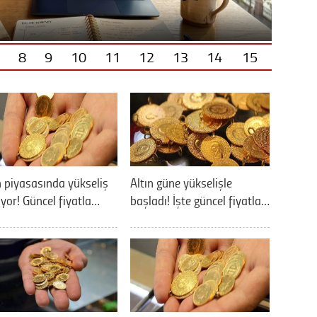
8
9
10
11
12
13
14
15
n piyasasında yükseliş
Altın güne yükselişle
yor! Güncel fiyatla…
başladı! İşte güncel fiyatla…