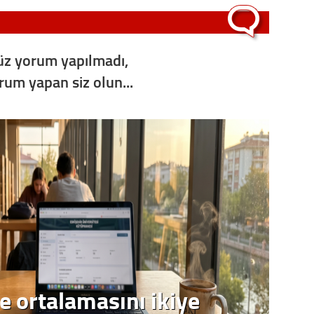
z yorum yapılmadı,
orum yapan siz olun...
e ortalamasını ikiye