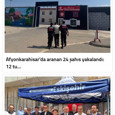
Afyonkarahisar’da aranan 24 şahıs yakalandı:
12 tu…