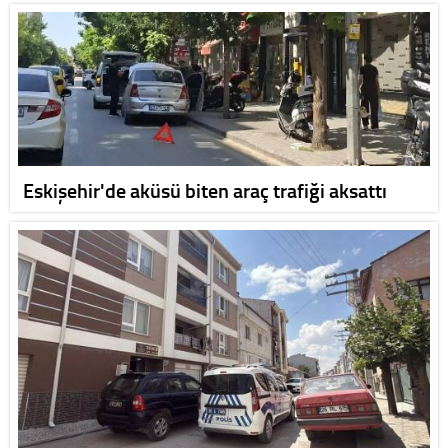
Eskişehir'de aküsü biten araç trafiği aksattı