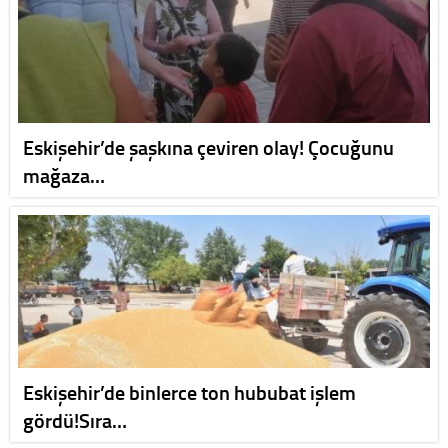
Eskişehir’de şaşkına çeviren olay! Çocuğunu
mağaza…
Eskişehir’de binlerce ton hububat işlem
gördü!Sıra…