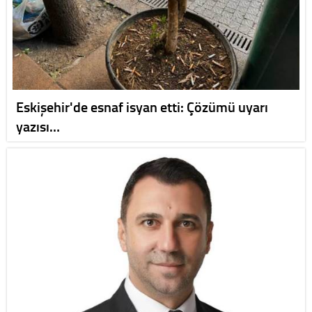
Eskişehir'de esnaf isyan etti: Çözümü uyarı
yazısı…