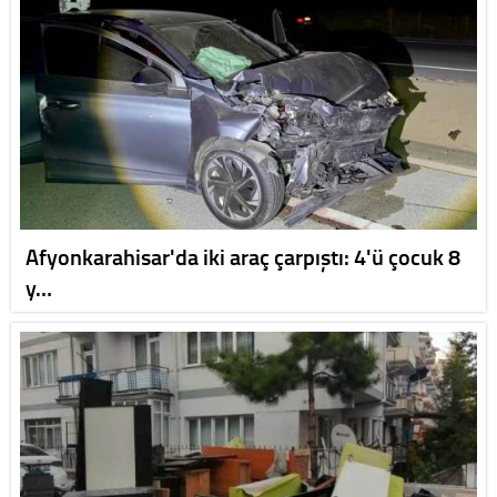
Afyonkarahisar'da iki araç çarpıştı: 4'ü çocuk 8
y…