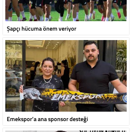
Şapçı hücuma önem veriyor
Emekspor’a ana sponsor desteği