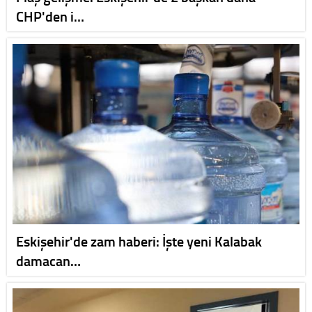
CHP'den i…
Eskişehir'de zam haberi: İşte yeni Kalabak
damacan…