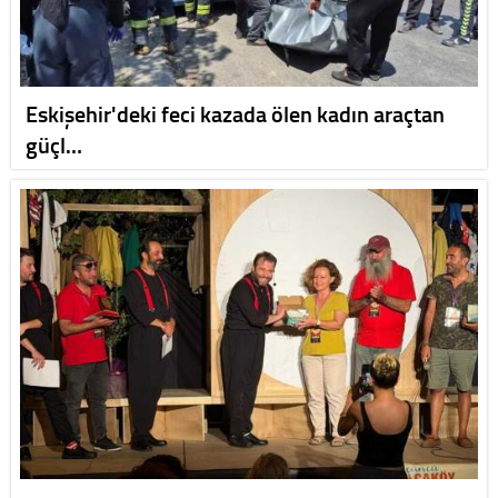
Eskişehir'deki feci kazada ölen kadın araçtan
güçl…