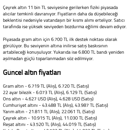
Çeyrek altın 11 bin TL seviyesine gerilerken fiziki piyasada
alıcılar temkinli davranıyor. Fiyatların daha da düşebileceği
beklentisi nedeniyle vatandaşın bir kısmı alımı erteliyor. Satıcı
tarafında ise yüksek seviyeden bozdurma eğilimi devam ediyor.
Piyasada gram altın için 6.700 TL ilk destek noktası olarak
görülüyor. Bu seviyenin altına inilirse satış baskısının
artabileceği konuşuluyor. Yukarıda ise 6.800 TL bandı yeniden
aşılmadan güçlü toparlanmadan söz edilmiyor.
Güncel altın fiyatları
Gram altın - 6.719 TL (Alış), 6.720 TL (Satış)
22 ayar bilezik - 6.073 TL (Alış), 6.129 TL (Satış)
Ons altın - 4.627 USD (Alış), 4.628 USD (Satış)
Cumhuriyet altını - 43.488 TL (Alış), 43.987 TL (Satış)
Yarım altın - 21.811 TL (Alış), 22.061 TL (Satış)
Çeyrek altın - 10.915 TL (Alış), 11.030 TL (Satış)
Reşat altını - 43.520 TL (Alış), 44.019 TL (Satış)