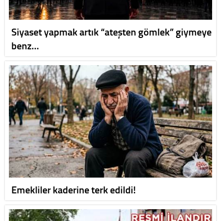
Siyaset yapmak artık “ateşten gömlek” giymeye
benz…
Emekliler kaderine terk edildi!