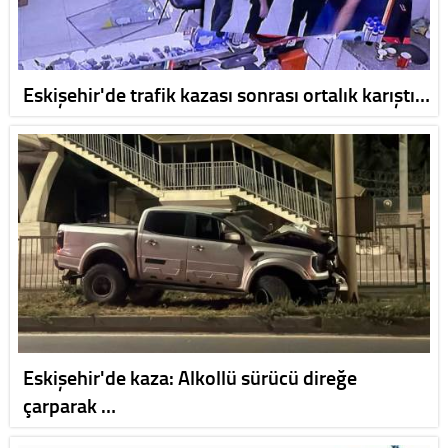
Eskişehir'de trafik kazası sonrası ortalık karıştı…
Eskişehir'de kaza: Alkollü sürücü direğe
çarparak …