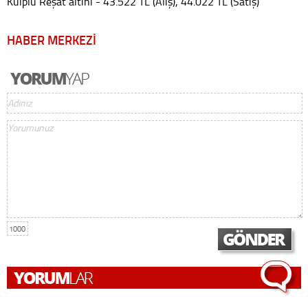
Kulplu Reşat altını - 43.522 TL (Alış), 44.022 TL (Satış)
HABER MERKEZİ
1000