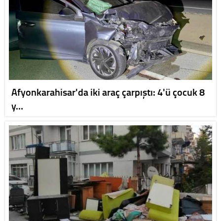
Afyonkarahisar'da iki araç çarpıştı: 4'ü çocuk 8
y…