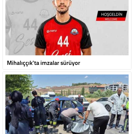
Mihalıççık'ta imzalar sürüyor