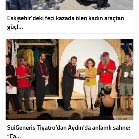
Eskişehir'deki feci kazada ölen kadın araçtan
güçl…
SuiGeneris Tiyatro’dan Aydın’da anlamlı sahne:
“Ca…