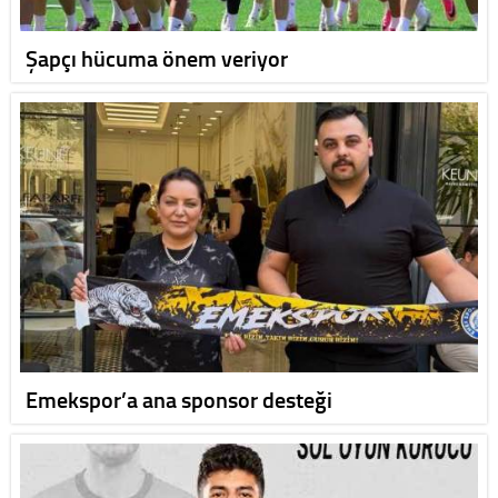
Şapçı hücuma önem veriyor
Emekspor’a ana sponsor desteği