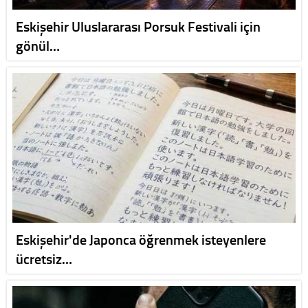
Eskişehir Uluslararası Porsuk Festivali için
gönül…
Eskişehir'de Japonca öğrenmek isteyenlere
ücretsiz…