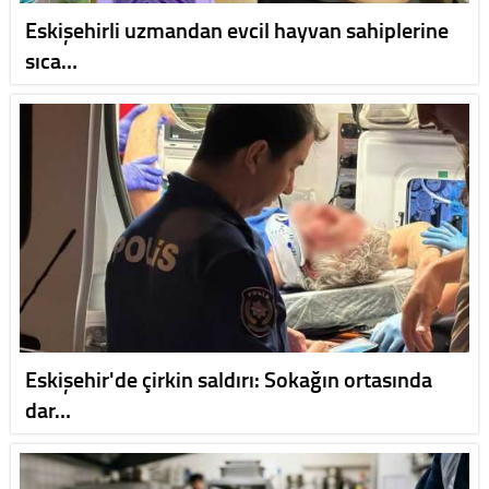
Eskişehirli uzmandan evcil hayvan sahiplerine
sıca…
Eskişehir'de çirkin saldırı: Sokağın ortasında
dar…