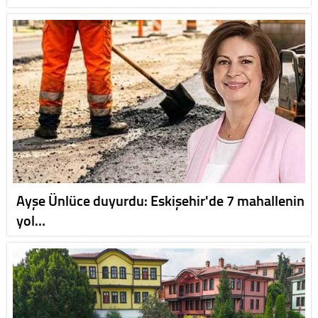
Ayşe Ünlüce duyurdu: Eskişehir'de 7 mahallenin
yol…