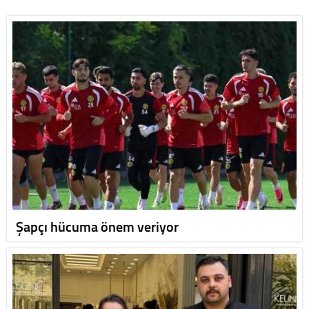
Şapçı hücuma önem veriyor