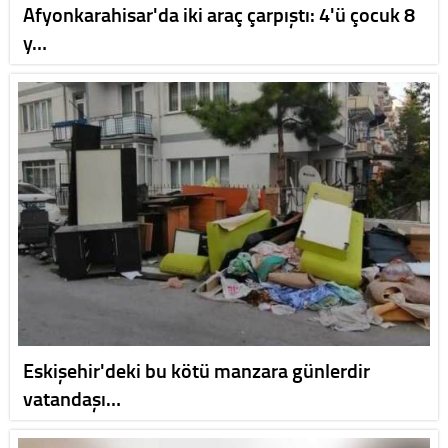
Afyonkarahisar'da iki araç çarpıştı: 4'ü çocuk 8
y…
Eskişehir'deki bu kötü manzara günlerdir
vatandaşı…