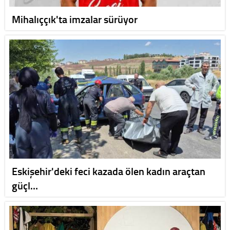
Mihalıççık'ta imzalar sürüyor
Eskişehir'deki feci kazada ölen kadın araçtan
güçl…