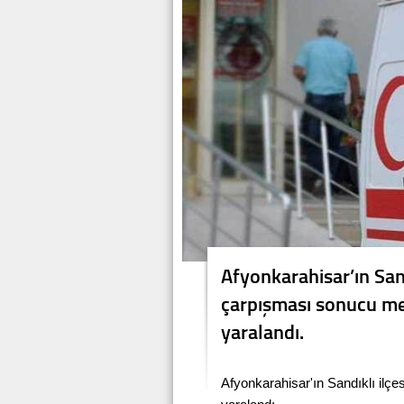
Afyonkarahisar’ın Sand
çarpışması sonucu mey
yaralandı.
Afyonkarahisar'ın Sandıklı ilçe