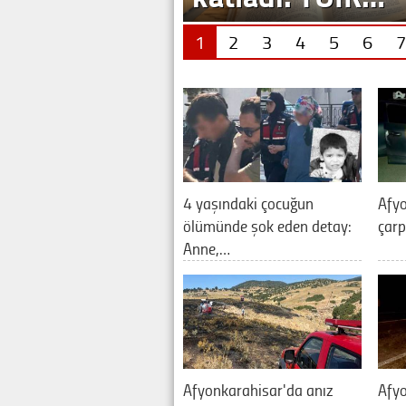
1
2
3
4
5
6
7
4 yaşındaki çocuğun
Afyo
ölümünde şok eden detay:
çarp
Anne,…
Afyonkarahisar'da anız
Afy