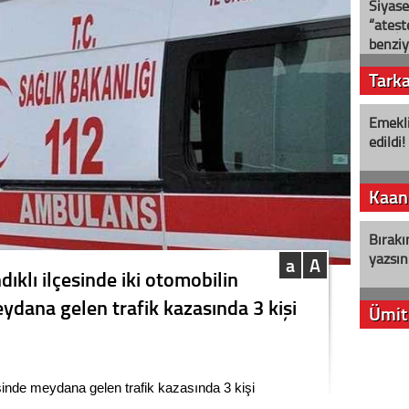
Siyase
“ateş
benziy
Tark
Emekli
edildi!
Kaan
Bırakı
yazsın
a
A
ıklı ilçesinde iki otomobilin
dana gelen trafik kazasında 3 kişi
Ümit
YENİ P
aleyht
sinde meydana gelen trafik kazasında 3 kişi
alır?