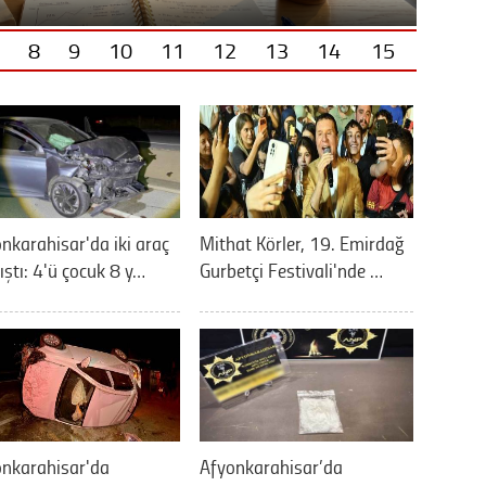
8
9
10
11
12
13
14
15
nkarahisar'da iki araç
Mithat Körler, 19. Emirdağ
ıştı: 4'ü çocuk 8 y…
Gurbetçi Festivali'nde …
onkarahisar'da
Afyonkarahisar’da