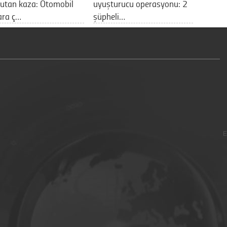
utan kaza: Otomobil
uyuşturucu operasyonu: 2
ara ç…
şüpheli…
E