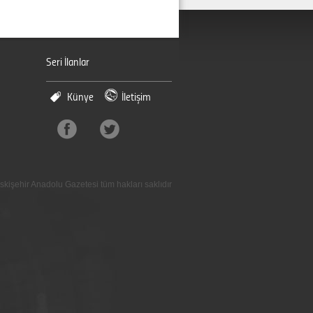
Seri İlanlar
Künye
İletişim
skişehir Anadolu Gazetesi tüm hakları saklıdır