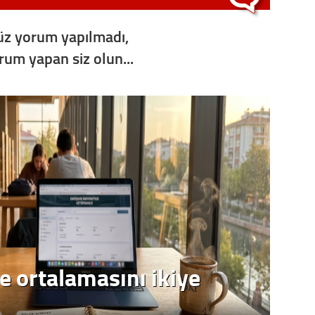
Op. D
z yorum yapılmadı,
Sağlığı
orum yapan siz olun...
Uzm. 
Vatand
M. M
Hayır,
Seda