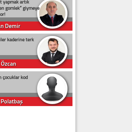
t yapmak artık
ten gömlek” giymeye
or!
an Demir
ler kaderine terk
 Özcan
n çocuklar kod
 Polatbaş
arti Erdoğan
arlığıyla ne kadar oy