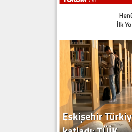
Henü
İlk Y