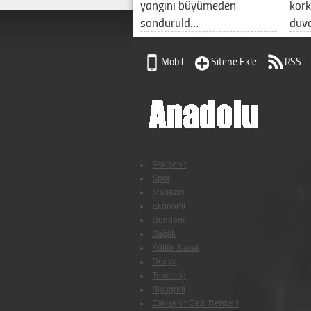
yangını büyümeden
kork
söndürüld…
duv
Mobil
Sitene Ekle
RSS
Eskişehir
Spor
Magazin
Ekonomi
Gündem
Sağlık
Kültür Sanat
Dünya
Teknoloji
Biyografi
Eskişehir Gezi Rehberi