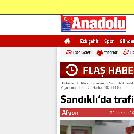
Eskişehir
Spor
Günd
Foto Galeri
Yazarlar
Es
Bilecik
Ne demek
Esk
FLAŞ HAB
Haberler
Afyon haberleri
>
»
Sandıklı’da trafik
Yayınlanma Tarihi: 22 Haziran 2026 14:06
Sandıklı’da trafi
Afyon
22 Haziran 2