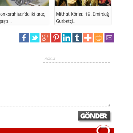
Gürha
Eskişe
Mithat Körler, 19. Emirdağ
Afyonkarahisar'da anız
Döne
Gurbetçi…
yangını büyü…
Rifat
Sürdür
kültür
Konu
2023 y
bekliy
Tüli
Düşükl