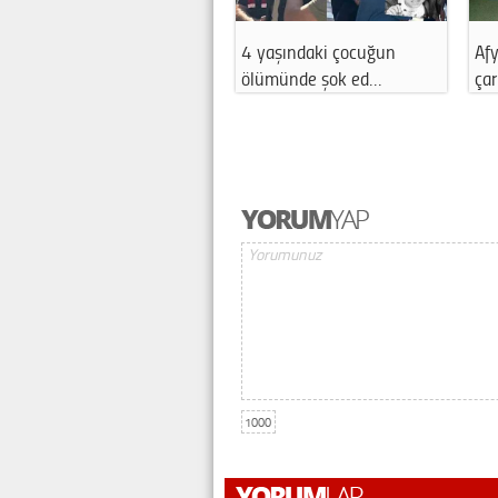
4 yaşındaki çocuğun
Afyonkarahisar'da iki araç
ölümünde şok ed…
çarpıştı…
1000