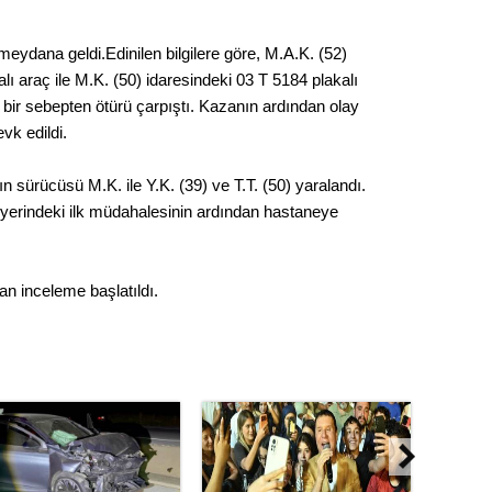
Kere
meydana geldi.Edinilen bilgilere göre, M.A.K. (52)
Es Es’
ı araç ile M.K. (50) idaresindeki 03 T 5184 plakalı
bir sebepten ötürü çarpıştı. Kazanın ardından olay
evk edildi.
Ahme
n sürücüsü M.K. ile Y.K. (39) ve T.T. (50) yaralandı.
ay yerindeki ilk müdahalesinin ardından hastaneye
Tepeba
birliği
ulaşı
an inceleme başlatıldı.
Fund
CHP’li
kazana
seçiml
Melt