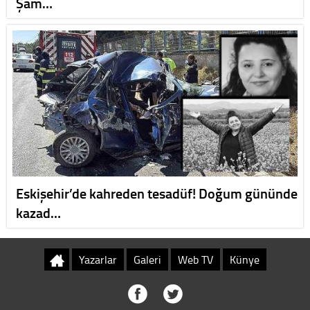
Şam…
Eskişehir’de kahreden tesadüf! Doğum gününde
kazad…
Yazarlar
Galeri
Web TV
Künye