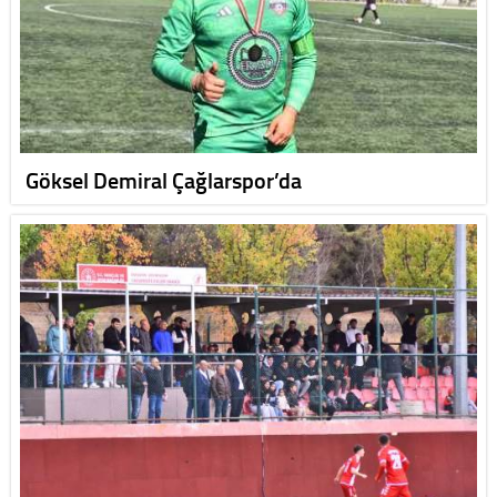
Göksel Demiral Çağlarspor’da