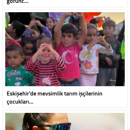
görünc…
Eskişehir’de mevsimlik tarım işçilerinin
çocukları…