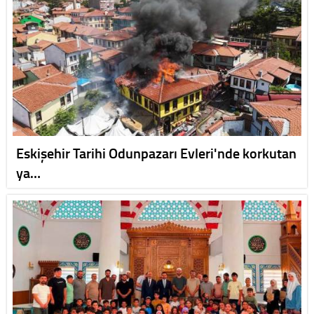
Eskişehir Tarihi Odunpazarı Evleri'nde korkutan
ya…