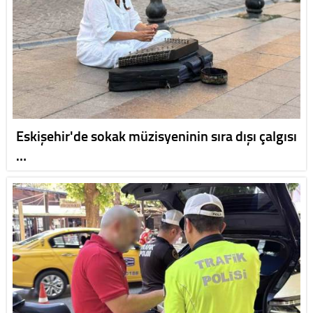
Eskişehir'de sokak müzisyeninin sıra dışı çalgısı
…