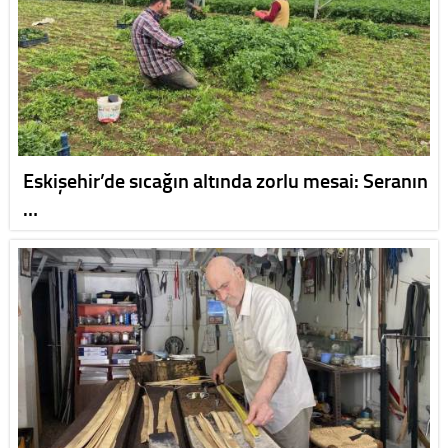
Eskişehir’de sıcağın altında zorlu mesai: Seranın
…