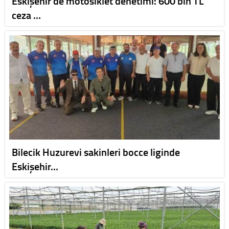
Eskişehir’de motosiklet denetimi: 600 bin TL
ceza …
Bilecik Huzurevi sakinleri bocce liginde
Eskişehir…