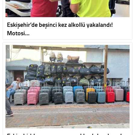
Eskişehir’de beşinci kez alkollü yakalandı!
Motosi…