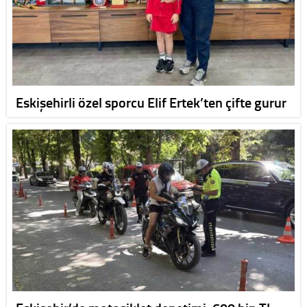
Eskişehirli özel sporcu Elif Ertek’ten çifte gurur