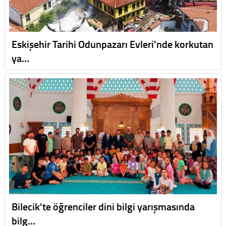
Eskişehir Tarihi Odunpazarı Evleri'nde korkutan
ya…
Bilecik'te öğrenciler dini bilgi yarışmasında
bilg…