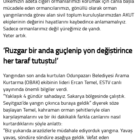
Ülkemizin adeta ciğeri ormanlarımızı korumak için canla başla
mücadele eden ormancılarımızı, gönüllü olarak orman
yangınlarında görev alan sivil toplum kuruluşlarımızdan AKUT
ekiplerinin değerini hayatlarını kaybedince anlamamalıyız.
Sadece ormanlarımız değil yüreğimiz de yandı.
Yeter artık.
‘Rüzgar bir anda güçlenip yön değiştirince
her taraf tutuştu!’
Yangından son anda kurtulan Odunpazarı Belediyesi Arama
Kurtarma (OBAK) ekibinin lideri Ercan Temel, ESTV canlı
yayınında önemli bilgiler verdi.
“Yaklaşık 4 gündür sahadayız. Sakarya bölgesinde çalıştık.
Seyitgazi’de yangın çıkınca buraya geldik” diyerek söze
başlayan Temel, kahraman orman şehitleriyle olan
karşılaşmalarını ve bir iki dakikalık farkla canlarını nasıl
kurtardıklarını şöyle anlattı:
“Biz yukarıda arazözlerle müdahale ediyorduk yangına. Yavaş
yavaş, söndüre söndüre aşağıya geldik. Vefat eden