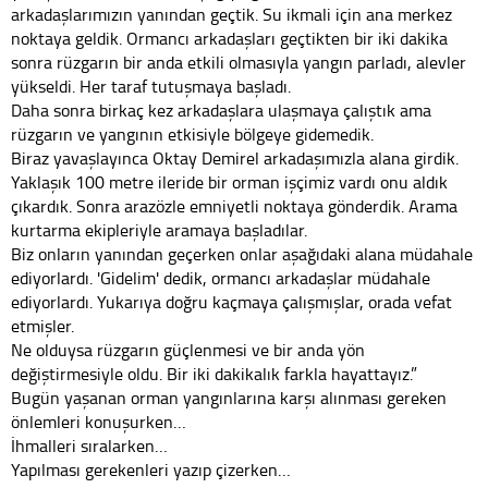
arkadaşlarımızın yanından geçtik. Su ikmali için ana merkez
noktaya geldik. Ormancı arkadaşları geçtikten bir iki dakika
sonra rüzgarın bir anda etkili olmasıyla yangın parladı, alevler
yükseldi. Her taraf tutuşmaya başladı.
Daha sonra birkaç kez arkadaşlara ulaşmaya çalıştık ama
rüzgarın ve yangının etkisiyle bölgeye gidemedik.
Biraz yavaşlayınca Oktay Demirel arkadaşımızla alana girdik.
Yaklaşık 100 metre ileride bir orman işçimiz vardı onu aldık
çıkardık. Sonra arazözle emniyetli noktaya gönderdik. Arama
kurtarma ekipleriyle aramaya başladılar.
Biz onların yanından geçerken onlar aşağıdaki alana müdahale
ediyorlardı. 'Gidelim' dedik, ormancı arkadaşlar müdahale
ediyorlardı. Yukarıya doğru kaçmaya çalışmışlar, orada vefat
etmişler.
Ne olduysa rüzgarın güçlenmesi ve bir anda yön
değiştirmesiyle oldu. Bir iki dakikalık farkla hayattayız.”
Bugün yaşanan orman yangınlarına karşı alınması gereken
önlemleri konuşurken…
İhmalleri sıralarken…
Yapılması gerekenleri yazıp çizerken…