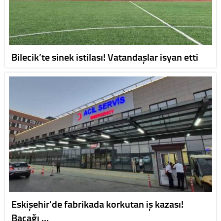
Bilecik’te sinek istilası! Vatandaşlar isyan etti
Eskişehir'de fabrikada korkutan iş kazası!
Bacağı …