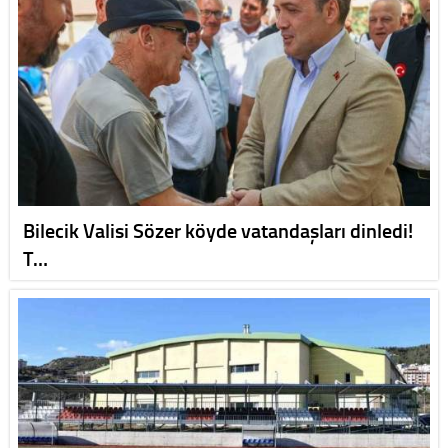
Bilecik Valisi Sözer köyde vatandaşları dinledi!
T…