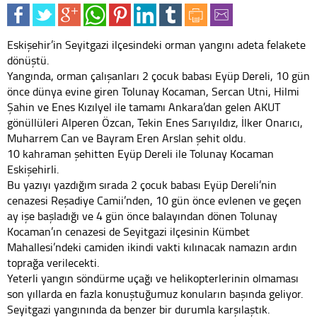
Eskişehir’in Seyitgazi ilçesindeki orman yangını adeta felakete
dönüştü.
Yangında, orman çalışanları 2 çocuk babası Eyüp Dereli, 10 gün
önce dünya evine giren Tolunay Kocaman, Sercan Utni, Hilmi
Şahin ve Enes Kızılyel ile tamamı Ankara’dan gelen AKUT
gönüllüleri Alperen Özcan, Tekin Enes Sarıyıldız, İlker Onarıcı,
Muharrem Can ve Bayram Eren Arslan şehit oldu.
10 kahraman şehitten Eyüp Dereli ile Tolunay Kocaman
Eskişehirli.
Bu yazıyı yazdığım sırada 2 çocuk babası Eyüp Dereli’nin
cenazesi Reşadiye Camii’nden, 10 gün önce evlenen ve geçen
ay işe başladığı ve 4 gün önce balayından dönen Tolunay
Kocaman’ın cenazesi de Seyitgazi ilçesinin Kümbet
Mahallesi’ndeki camiden ikindi vakti kılınacak namazın ardın
toprağa verilecekti.
Yeterli yangın söndürme uçağı ve helikopterlerinin olmaması
son yıllarda en fazla konuştuğumuz konuların başında geliyor.
Seyitgazi yangınında da benzer bir durumla karşılaştık.