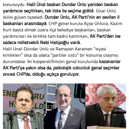
konusuydu.
Halil Ünal başkan Dündar Ünlü yeniden başkan
yardımcısı seçilirken, tek liste ile seçime gidild
i. Ünal-Ünlü
ikilisi güven tazeledi.
Dündar Ünlü, AK Parti’nin en sevilen il
başkanları arasındaydı
. CHP genel kurula Ayşe Ünlüce, Kazım
Kurt başta olmak üzere ilçe belediye başkanları, başkan
yardımcıları ile birlikte tam kadro katılırken,
AK Parti’den ise
sadece milletvekili Nebi Hatipoğlu vardı.
Halil Ünal-Dündar Ünlü ve Ramazan Karaman “siyasi
kimlikleri” olsa da adeta “partiler üstü” bir konuma ulaşmış
durumdalar. İki kooperatifimizin genel kurulunda
kazananlar
AK Parti’ye yakın olsa da, psikolojik üstünlük genel seçimler
öncesi CHP’de, olduğu açıkça görülüyor.