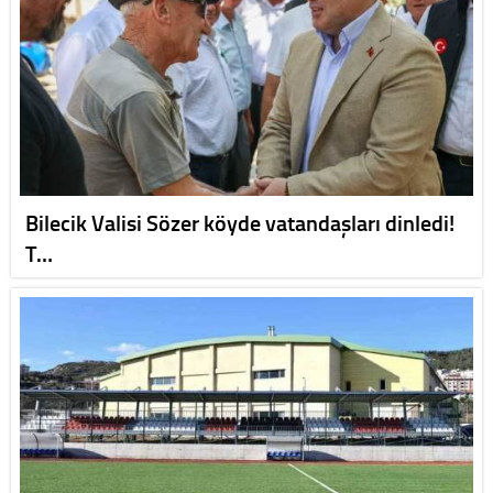
Bilecik Valisi Sözer köyde vatandaşları dinledi!
T…