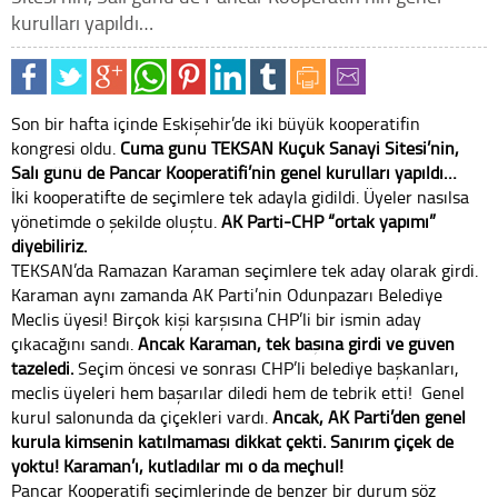
kurulları yapıldı…
Son bir hafta içinde Eskişehir’de iki büyük kooperatifin
kongresi oldu.
Cuma günü TEKSAN Küçük Sanayi Sitesi’nin,
Salı günü de Pancar Kooperatifi’nin genel kurulları yapıldı…
İki kooperatifte de seçimlere tek adayla gidildi. Üyeler nasılsa
yönetimde o şekilde oluştu.
AK Parti-CHP “ortak yapımı”
diyebiliriz.
TEKSAN’da Ramazan Karaman seçimlere tek aday olarak girdi.
Karaman aynı zamanda AK Parti’nin Odunpazarı Belediye
Meclis üyesi! Birçok kişi karşısına CHP’li bir ismin aday
çıkacağını sandı.
Ancak Karaman, tek başına girdi ve güven
tazeledi.
Seçim öncesi ve sonrası CHP’li belediye başkanları,
meclis üyeleri hem başarılar diledi hem de tebrik etti! Genel
kurul salonunda da çiçekleri vardı.
Ancak, AK Parti’den genel
kurula kimsenin katılmaması dikkat çekti. Sanırım çiçek de
yoktu! Karaman’ı, kutladılar mı o da meçhul!
Pancar Kooperatifi seçimlerinde de benzer bir durum söz