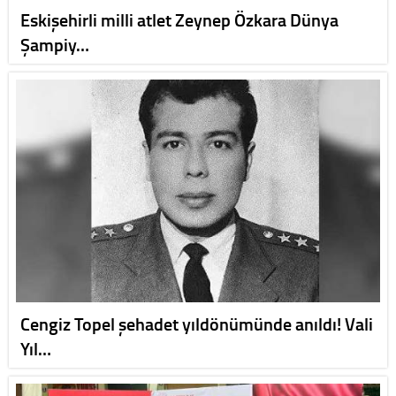
Eskişehirli milli atlet Zeynep Özkara Dünya
Şampiy…
Cengiz Topel şehadet yıldönümünde anıldı! Vali
Yıl…