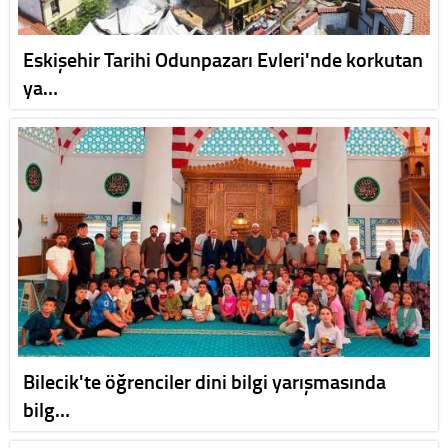
Eskişehir Tarihi Odunpazarı Evleri'nde korkutan
ya…
Bilecik'te öğrenciler dini bilgi yarışmasında
bilg…