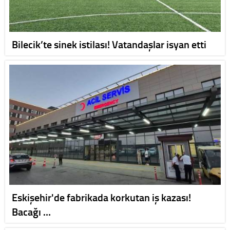
Bilecik’te sinek istilası! Vatandaşlar isyan etti
Eskişehir'de fabrikada korkutan iş kazası!
Bacağı …