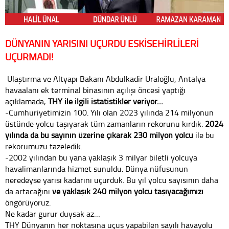
DÜNYANIN YARISINI UÇURDU
ESKİŞEHİRLİLERİ
UÇURMADI!
Ulaştırma ve Altyapı Bakanı Abdulkadir Uraloğlu, Antalya
havaalanı ek terminal binasının açılışı öncesi yaptığı
açıklamada,
THY ile ilgili istatistikler veriyor…
-Cumhuriyetimizin 100. Yılı olan 2023 yılında 214 milyonun
üstünde yolcu taşıyarak tüm zamanların rekorunu kırdık.
2024
yılında da bu sayının üzerine çıkarak 230 milyon yolcu
ile bu
rekorumuzu tazeledik.
-2002 yılından bu yana yaklaşık 3 milyar biletli yolcuya
havalimanlarında hizmet sunuldu. Dünya nüfusunun
neredeyse yarısı kadarını uçurduk. Bu yıl yolcu sayısının daha
da artacağını
ve yaklaşık 240 milyon yolcu taşıyacağımızı
öngörüyoruz.
Ne kadar gurur duysak az…
THY Dünyanın her noktasına uçuş yapabilen sayılı havayolu