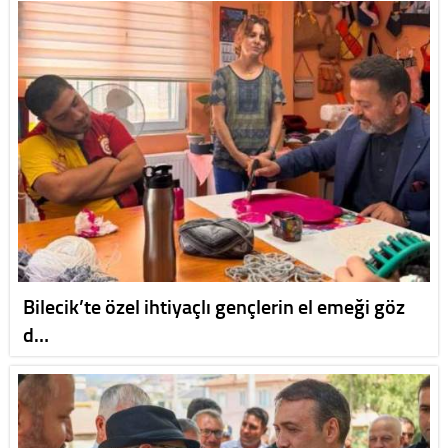
Bilecik’te özel ihtiyaçlı gençlerin el emeği göz
d…