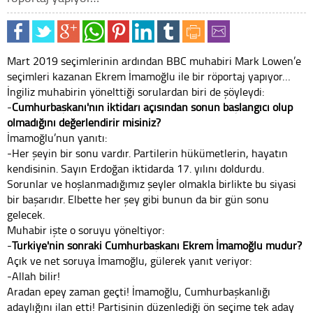
Mart 2019 seçimlerinin ardından BBC muhabiri Mark Lowen’e
seçimleri kazanan Ekrem İmamoğlu ile bir röportaj yapıyor…
İngiliz muhabirin yönelttiği sorulardan biri de şöyleydi:
-
Cumhurbaşkanı'nın iktidarı açısından sonun başlangıcı olup
olmadığını değerlendirir misiniz?
İmamoğlu’nun yanıtı:
-Her şeyin bir sonu vardır. Partilerin hükümetlerin, hayatın
kendisinin. Sayın Erdoğan iktidarda 17. yılını doldurdu.
Sorunlar ve hoşlanmadığımız şeyler olmakla birlikte bu siyasi
bir başarıdır. Elbette her şey gibi bunun da bir gün sonu
gelecek.
Muhabir işte o soruyu yöneltiyor:
-
Türkiye'nin sonraki Cumhurbaşkanı Ekrem İmamoğlu mudur?
Açık ve net soruya İmamoğlu, gülerek yanıt veriyor:
-Allah bilir!
Aradan epey zaman geçti! İmamoğlu, Cumhurbaşkanlığı
adaylığını ilan etti! Partisinin düzenlediği ön seçime tek aday