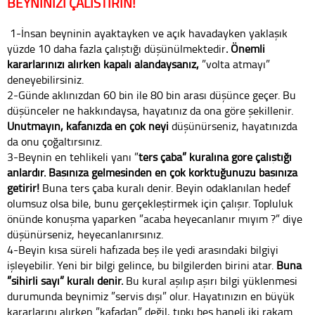
BEYNİNİZİ ÇALIŞTIRIN!
1-İnsan beyninin ayaktayken ve açık havadayken yaklaşık
yüzde 10 daha fazla çalıştığı düşünülmektedir
. Önemli
kararlarınızı alırken kapalı alandaysanız,
”volta atmayı”
deneyebilirsiniz.
2-Günde aklınızdan 60 bin ile 80 bin arası düşünce geçer. Bu
düşünceler ne hakkındaysa, hayatınız da ona göre şekillenir.
Unutmayın, kafanızda en çok neyi
düşünürseniz, hayatınızda
da onu çoğaltırsınız.
3-Beynin en tehlikeli yanı ”
ters çaba” kuralına göre çalıştığı
anlardır. Başınıza gelmesinden en çok korktuğunuzu başınıza
getirir!
Buna ters çaba kuralı denir. Beyin odaklanılan hedef
olumsuz olsa bile, bunu gerçekleştirmek için çalışır. Topluluk
önünde konuşma yaparken ”acaba heyecanlanır mıyım ?” diye
düşünürseniz, heyecanlanırsınız.
4-Beyin kısa süreli hafızada beş ile yedi arasındaki bilgiyi
işleyebilir. Yeni bir bilgi gelince, bu bilgilerden birini atar.
Buna
”sihirli sayı” kuralı denir.
Bu kural aşılıp aşırı bilgi yüklenmesi
durumunda beynimiz ”servis dışı” olur. Hayatınızın en büyük
kararlarını alırken ”kafadan” değil, tıpkı beş haneli iki rakam