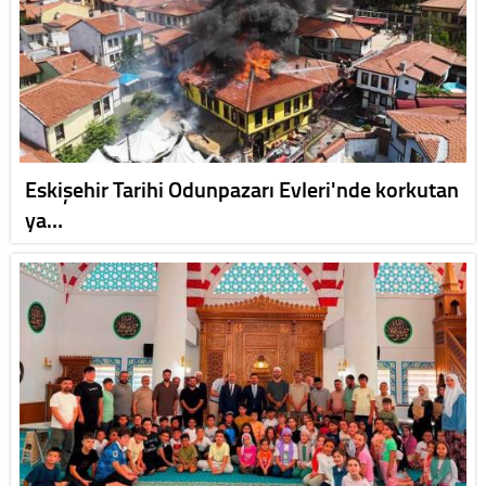
Eskişehir Tarihi Odunpazarı Evleri'nde korkutan
ya…