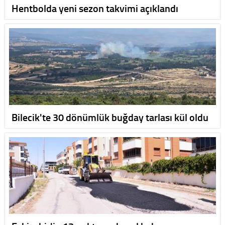
Hentbolda yeni sezon takvimi açıklandı
Bilecik'te 30 dönümlük buğday tarlası kül oldu