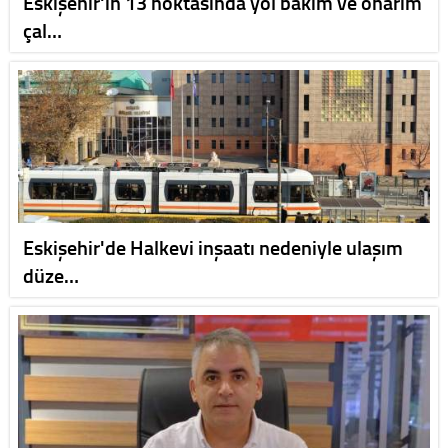
Eskişehir'in 13 noktasında yol bakım ve onarım
çal…
Eskişehir'de Halkevi inşaatı nedeniyle ulaşım
düze…