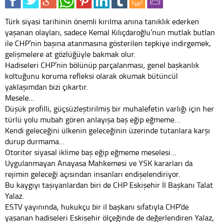
Türk siyasi tarihinin önemli kırılma anına tanıklık ederken
yaşanan olayları, sadece Kemal Kılıçdaroğlu’nun mutlak butlan
ile CHP’nin başına atanmasına gösterilen tepkiye indirgemek,
gelişmelere at gözlüğüyle bakmak olur.
Hadiseleri CHP’nin bölünüp parçalanması, genel başkanlık
koltuğunu koruma refleksi olarak okumak bütüncül
yaklaşımdan bizi çıkartır.
Mesele…
Düşük profilli, güçsüzleştirilmiş bir muhalefetin varlığı için her
türlü yolu mubah gören anlayışa baş eğip eğmeme…
Kendi geleceğini ülkenin geleceğinin üzerinde tutanlara karşı
durup durmama…
Otoriter siyasal iklime baş eğip eğmeme meselesi…
Uygulanmayan Anayasa Mahkemesi ve YSK kararları da
rejimin geleceği açısından insanları endişelendiriyor.
Bu kaygıyı taşıyanlardan biri de CHP Eskişehir İl Başkanı Talat
Yalaz.
ESTV yayınında, hukukçu bir il başkanı sıfatıyla CHP’de
yaşanan hadiseleri Eskişehir ölçeğinde de değerlendiren Yalaz,