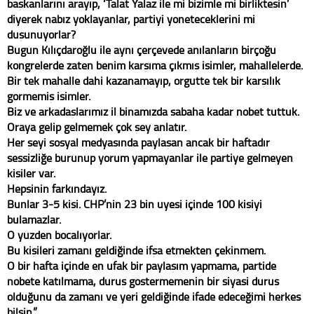
başkanlarını arayıp, ‘Talat Yalaz ile mi bizimle mi birliktesin’
diyerek nabız yoklayanlar, partiyi yöneteceklerini mi
düşünüyorlar?
Bugün Kılıçdaroğlu ile aynı çerçevede anılanların birçoğu
kongrelerde zaten benim karşıma çıkmış isimler, mahallelerde.
Bir tek mahalle dahi kazanamayıp, örgütte tek bir karşılık
görmemiş isimler.
Biz ve arkadaşlarımız il binamızda sabaha kadar nöbet tuttuk.
Oraya gelip gelmemek çok şey anlatır.
Her şeyi sosyal medyasında paylaşan ancak bir haftadır
sessizliğe bürünüp yorum yapmayanlar ile partiye gelmeyen
kişiler var.
Hepsinin farkındayız.
Bunlar 3-5 kişi. CHP’nin 23 bin üyesi içinde 100 kişiyi
bulamazlar.
O yüzden bocalıyorlar.
Bu kişileri zamanı geldiğinde ifşa etmekten çekinmem.
O bir hafta içinde en ufak bir paylaşım yapmama, partide
nöbete katılmama, duruş göstermemenin bir siyasi duruş
olduğunu da zamanı ve yeri geldiğinde ifade edeceğimi herkes
bilsin.”