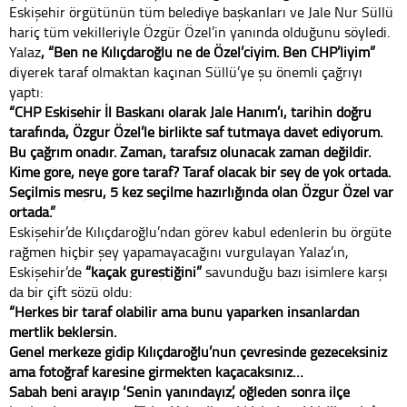
Eskişehir örgütünün tüm belediye başkanları ve Jale Nur Süllü
hariç tüm vekilleriyle Özgür Özel’in yanında olduğunu söyledi.
Yalaz
, “Ben ne Kılıçdaroğlu ne de Özel’ciyim. Ben CHP’liyim”
diyerek taraf olmaktan kaçınan Süllü’ye şu önemli çağrıyı
yaptı:
“CHP Eskişehir İl Başkanı olarak Jale Hanım’ı, tarihin doğru
tarafında, Özgür Özel’le birlikte saf tutmaya davet ediyorum.
Bu çağrım onadır. Zaman, tarafsız olunacak zaman değildir.
Kime göre, neye göre taraf? Taraf olacak bir şey de yok ortada.
Seçilmiş meşru, 5 kez seçilme hazırlığında olan Özgür Özel var
ortada.”
Eskişehir’de Kılıçdaroğlu’ndan görev kabul edenlerin bu örgüte
rağmen hiçbir şey yapamayacağını vurgulayan Yalaz’ın,
Eskişehir’de
“kaçak güreştiğini”
savunduğu bazı isimlere karşı
da bir çift sözü oldu:
“Herkes bir taraf olabilir ama bunu yaparken insanlardan
mertlik beklersin.
Genel merkeze gidip Kılıçdaroğlu’nun çevresinde gezeceksiniz
ama fotoğraf karesine girmekten kaçacaksınız…
Sabah beni arayıp ‘Senin yanındayız’, öğleden sonra ilçe