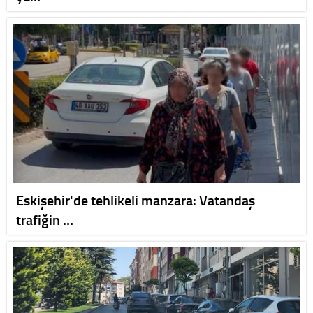
Eskişehir'de tehlikeli manzara: Vatandaş
trafiğin …