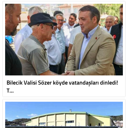
Bilecik Valisi Sözer köyde vatandaşları dinledi!
T…