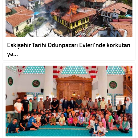
Eskişehir Tarihi Odunpazarı Evleri'nde korkutan
ya…