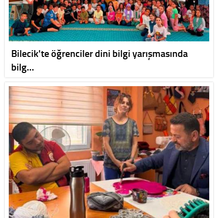
Bilecik'te öğrenciler dini bilgi yarışmasında
bilg…