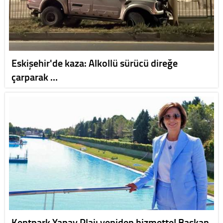
Eskişehir'de kaza: Alkollü sürücü direğe
çarparak …
Kentpark Yapay Plajı yeniden hizmette! Başkan