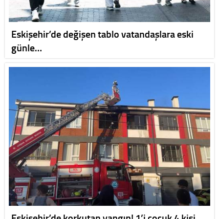
Eskişehir’de değişen tablo vatandaşlara eski
günle…
Eskişehir’de korkutan yangın! 1’i çocuk 4 kişi