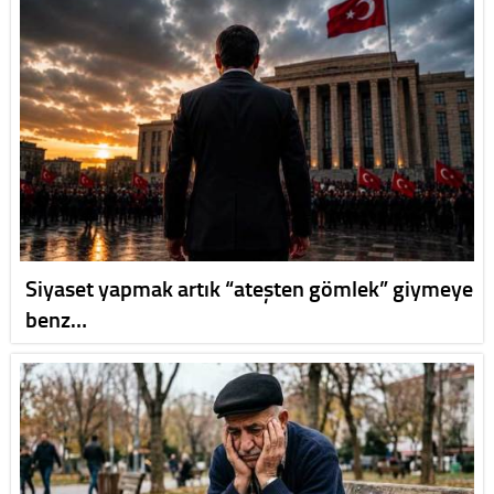
Siyaset yapmak artık “ateşten gömlek” giymeye
benz…