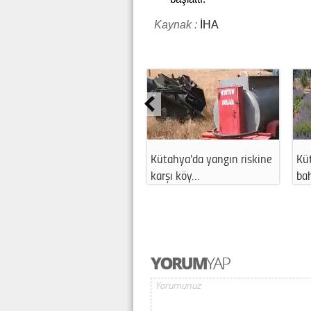
Kaynak :
İHA
Tavşanlı'da arazi yangını
Kütahya'da muhtarlara
korkuttu
Depozito Yöne…