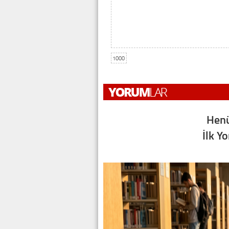
1000
Henü
İlk Y