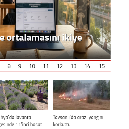
8
9
10
11
12
13
14
15
hya'da lavanta
Tavşanlı'da arazi yangını
esinde 11'inci hasat
korkuttu