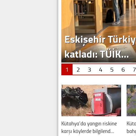
1
2
3
4
5
6
7
Kütahya'da yangın riskine
Küta
karşı köylerde bilgilend…
bahç