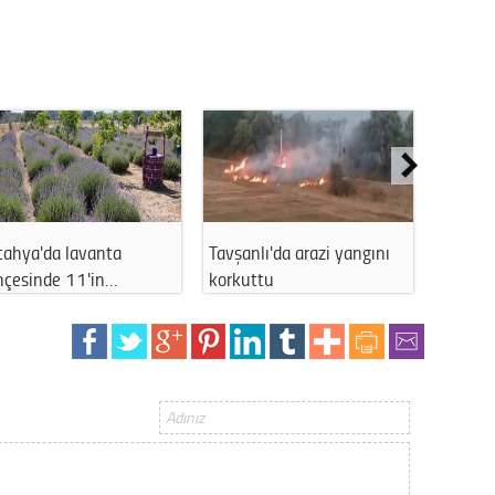
Gürha
Eskişe
Döne
Rifat
Sürdür
kültür
Konu
Kütahya'da Temmuz
Kütahya'da lavanta hasadı
Küt
ayında aranan 63 …
kadın koo…
katl
2023 y
bekliy
Tüli
Düşükl