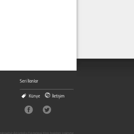
Seri İlanlar
Künye
İletişim
skişehir Anadolu Gazetesi tüm hakları saklıdır