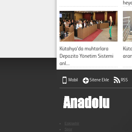
hey
Kütahya'da muhtarlara
Küt
Depozito Yönetim Sistemi
aran
anl…
Mobil
Sitene Ekle
RSS
Eskişehir
Spor