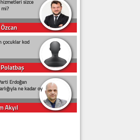
 hizmetleri sizce
i mi?
 Özcan
n çocuklar kod
 Polatbaş
arti Erdoğan
arlığıyla ne kadar oy
m Akyıl
iye ilgiliyiz!