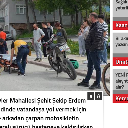
Sağlık
yeterl
Kaan
Bırakı
yazsın
Ümit
YENİ P
aleyht
alır?
a
A
Kere
vler Mahallesi Şehit Şekip Erdem
idinde vatandaşa yol vermek için
Nostalj
 arkadan çarpan motosikletin
aralı sürücü hastaneye kaldırılırken