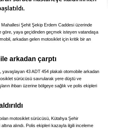
Seval
aşlatıldı.
Es Es’
r Mahallesi Şehit Şekip Erdem Caddesi üzerinde
ere göre, yaya geçidinden geçmek isteyen vatandaşa
obil, arkadan gelen motosiklet için kritik bir an
Ahme
le arkadan çarptı
Tepeba
birliği
ulaşı
t, yavaşlayan 43 ADT 454 plakalı otomobile arkadan
tosiklet sürücüsü savrularak yere düştü ve
Fund
arın ihbarı üzerine bölgeye sağlık ve polis ekipleri
CHP’li
kazana
ldırıldı
seçiml
pılan motosiklet sürücüsü, Kütahya Şehir
Melt
altına alındı. Polis ekipleri kazayla ilgili inceleme