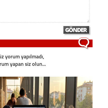
Op. D
Sağlığı
Uzm. 
Vatand
z yorum yapılmadı,
orum yapan siz olun...
M. M
Hayır,
Seda