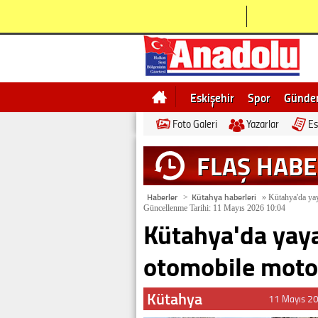
Eskişehir
Spor
Günd
Foto Galeri
Yazarlar
Es
Bilecik
Ne demek
Esk
FLAŞ HAB
Haberler
Kütahya haberleri
>
»
Kütahya'da yay
Güncellenme Tarihi: 11 Mayıs 2026 10:04
Kütahya'da yaya
otomobile motos
Kütahya
11 Mayıs 2