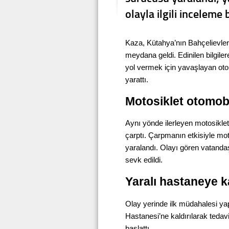
olayla ilgili inceleme b
Kaza, Kütahya’nın Bahçelievle
meydana geldi. Edinilen bilgil
yol vermek için yavaşlayan otom
yarattı.
Motosiklet otomobi
Aynı yönde ilerleyen motosikle
çarptı. Çarpmanın etkisiyle mo
yaralandı. Olayı gören vatandaşl
sevk edildi.
Yaralı hastaneye ka
Olay yerinde ilk müdahalesi ya
Hastanesi’ne kaldırılarak tedavi 
başlattı.