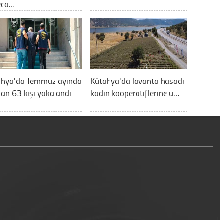
eca…
ahya'da Temmuz ayında
Kütahya'da lavanta hasadı
an 63 kişi yakalandı
kadın kooperatiflerine u…
E