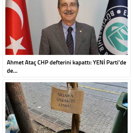
Ahmet Ataç CHP defterini kapattı: YENİ Parti'de
de…