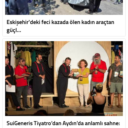
Eskişehir'deki feci kazada ölen kadın araçtan
güçl…
SuiGeneris Tiyatro’dan Aydın’da anlamlı sahne: