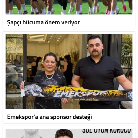
Şapçı hücuma önem veriyor
Emekspor’a ana sponsor desteği