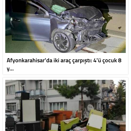
Afyonkarahisar'da iki araç çarpıştı: 4'ü çocuk 8
y…