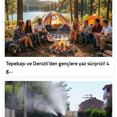
Tepebaşı ve Denizli’den gençlere yaz sürprizi! 4
g…