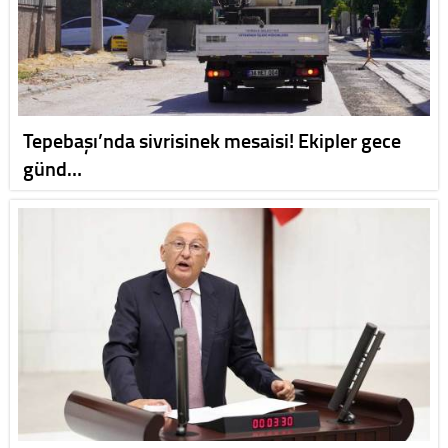
Tepebaşı’nda sivrisinek mesaisi! Ekipler gece
günd…