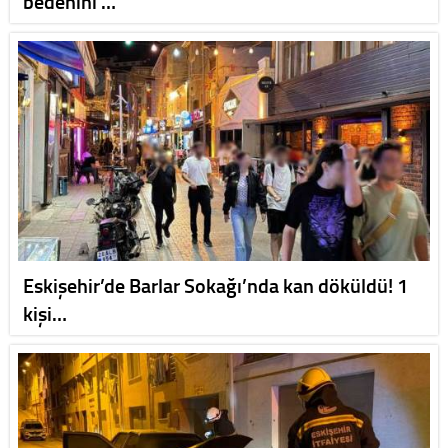
bedenini …
Eskişehir’de Barlar Sokağı’nda kan döküldü! 1
kişi…