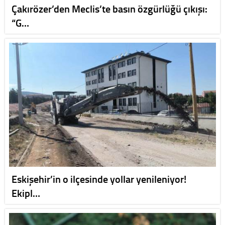
Çakırözer’den Meclis’te basın özgürlüğü çıkışı:
“G…
Eskişehir’in o ilçesinde yollar yenileniyor!
Ekipl…