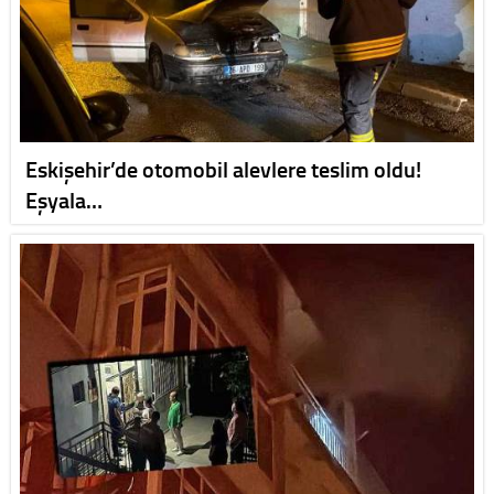
Eskişehir’de otomobil alevlere teslim oldu!
Eşyala…