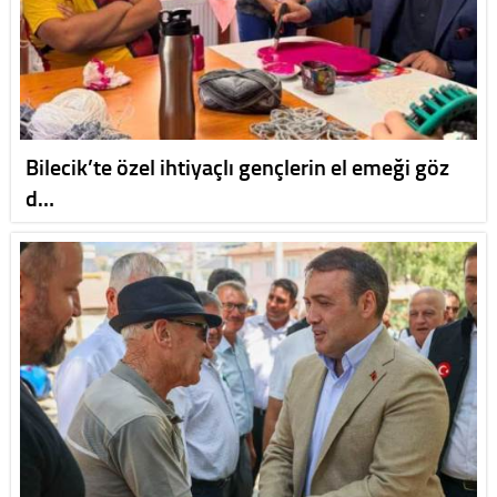
Bilecik’te özel ihtiyaçlı gençlerin el emeği göz
d…