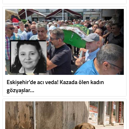
Eskişehir’de acı veda! Kazada ölen kadın
gözyaşlar…