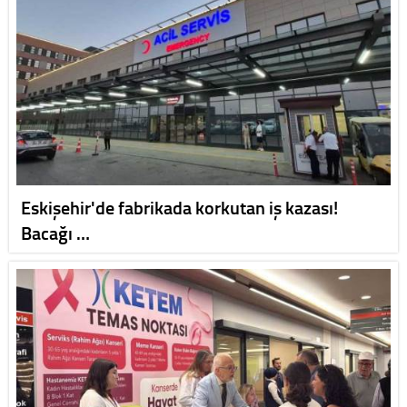
Eskişehir'de fabrikada korkutan iş kazası!
Bacağı …