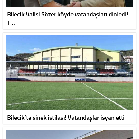
Bilecik Valisi Sözer köyde vatandaşları dinledi!
T…
Bilecik’te sinek istilası! Vatandaşlar isyan etti