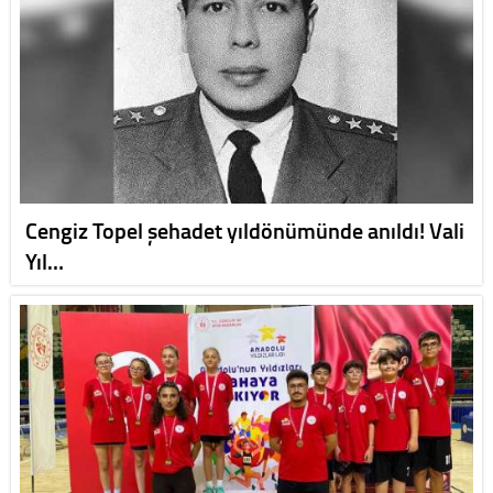
Cengiz Topel şehadet yıldönümünde anıldı! Vali
Yıl…