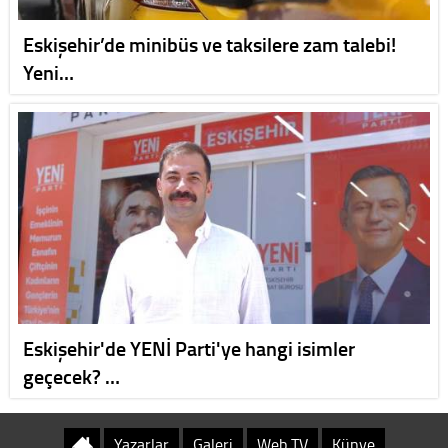
Eskişehir’de minibüs ve taksilere zam talebi!
Yeni…
Eskişehir'de YENİ Parti'ye hangi isimler
geçecek? …
Yazarlar
Galeri
Web TV
Künye