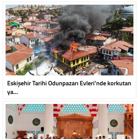
Eskişehir Tarihi Odunpazarı Evleri'nde korkutan
ya…