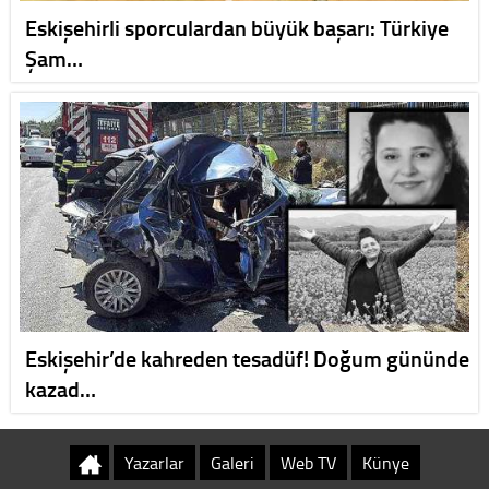
Eskişehirli sporculardan büyük başarı: Türkiye
Şam…
Eskişehir’de kahreden tesadüf! Doğum gününde
kazad…
Yazarlar
Galeri
Web TV
Künye