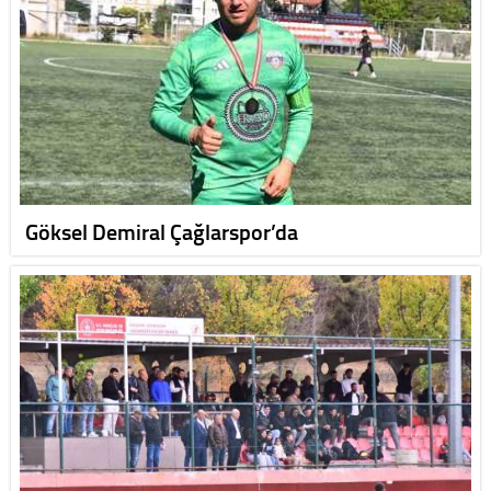
Göksel Demiral Çağlarspor’da