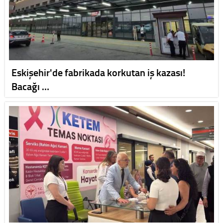
Eskişehir'de fabrikada korkutan iş kazası!
Bacağı …