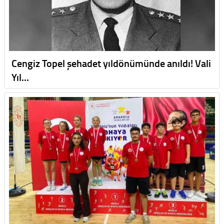
Cengiz Topel şehadet yıldönümünde anıldı! Vali
Yıl…