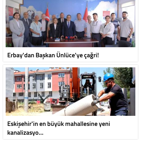
Erbay'dan Başkan Ünlüce'ye çağri!
Eskişehir'in en büyük mahallesine yeni
kanalizasyo…