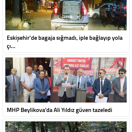
Eskişehir'de bagaja sığmadı, iple bağlayıp yola
çı…
MHP Beylikova’da Ali Yıldız güven tazeledi