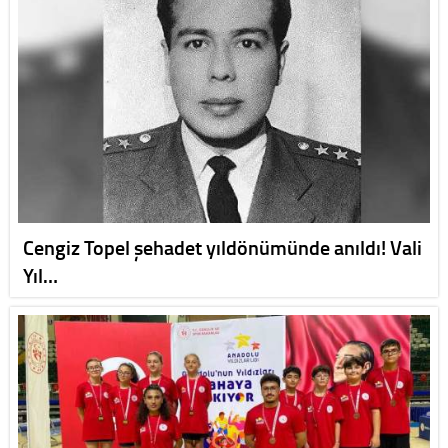
Cengiz Topel şehadet yıldönümünde anıldı! Vali
Yıl…