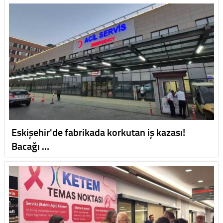
Eskişehir'de fabrikada korkutan iş kazası!
Bacağı …