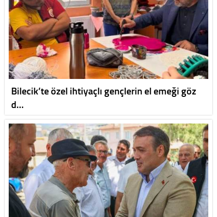
Bilecik’te özel ihtiyaçlı gençlerin el emeği göz
d…