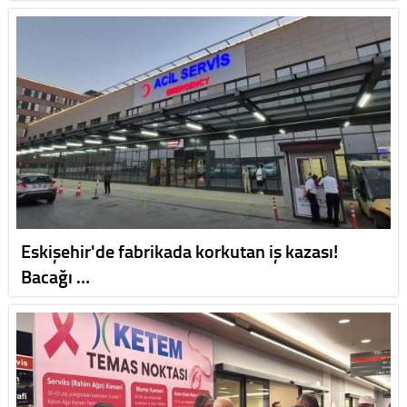
Eskişehir'de fabrikada korkutan iş kazası!
Bacağı …