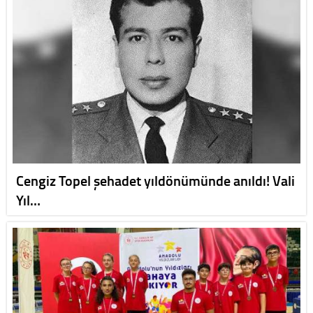
Cengiz Topel şehadet yıldönümünde anıldı! Vali
Yıl…