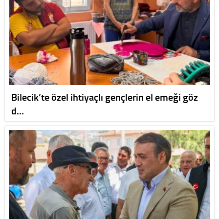
Bilecik’te özel ihtiyaçlı gençlerin el emeği göz
d…