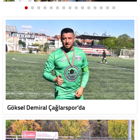
Göksel Demiral Çağlarspor’da