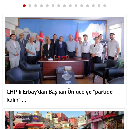
CHP’li Erbay’dan Başkan Ünlüce’ye "partide
kalın" …