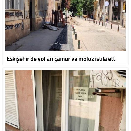
Eskişehir’de yolları çamur ve moloz istila etti