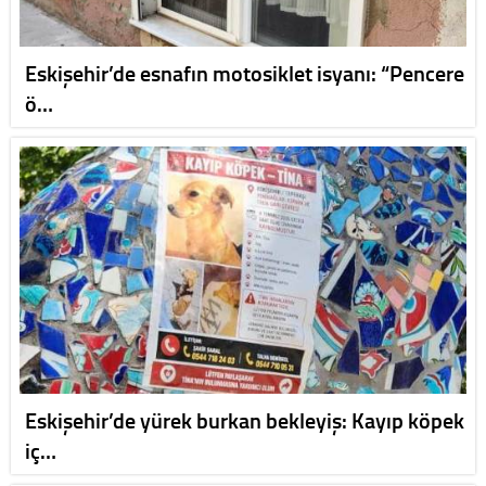
Eskişehir’de esnafın motosiklet isyanı: “Pencere
ö…
Eskişehir’de yürek burkan bekleyiş: Kayıp köpek
iç…