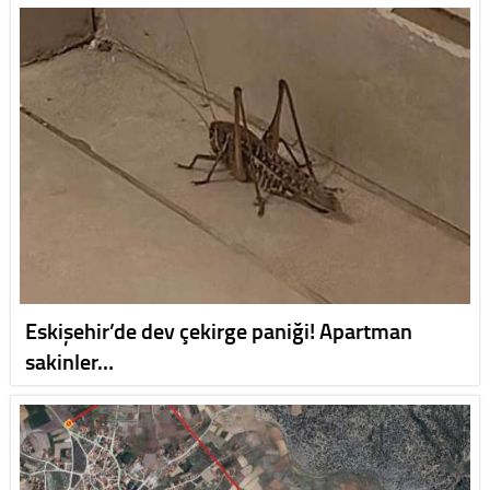
Eskişehir’de dev çekirge paniği! Apartman
sakinler…