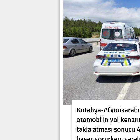
Kütahya-Afyonkarahis
otomobilin yol kenarı
takla atması sonucu 4
hasar görürken, yaralı