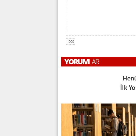
1000
Henü
İlk Y