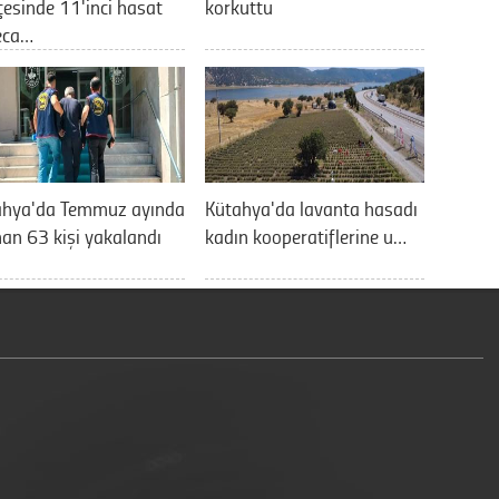
esinde 11'inci hasat
korkuttu
eca…
ahya'da Temmuz ayında
Kütahya'da lavanta hasadı
an 63 kişi yakalandı
kadın kooperatiflerine u…