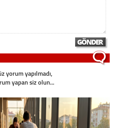
Op. D
Sağlığı
Uzm. 
Vatand
z yorum yapılmadı,
M. M
orum yapan siz olun...
Hayır,
Seda