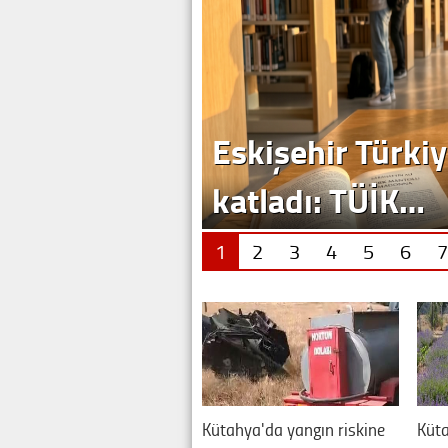
Eskişehir Türkiy
katladı: TÜİK…
1
2
3
4
5
6
7
Kütahya'da yangın riskine
Küta