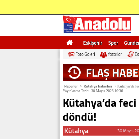
Eskişehir
Spor
Günd
Foto Galeri
Yazarlar
Es
Bilecik
Ne demek
Esk
FLAŞ HAB
Haberler
Kütahya haberleri
>
»
Kütahya’da fec
Yayınlanma Tarihi: 30 Mayıs 2026 10:36
Kütahya’da feci
döndü!
Kütahya
30 Mayıs 2