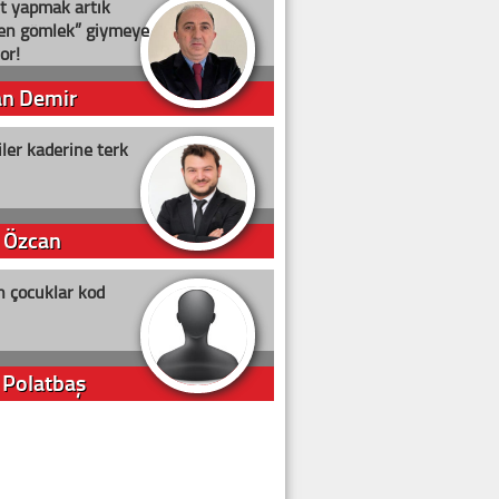
t yapmak artık
ten gömlek” giymeye
or!
an Demir
ler kaderine terk
 Özcan
n çocuklar kod
 Polatbaş
arti Erdoğan
arlığıyla ne kadar oy