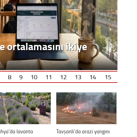
e ortalamasını ikiye
8
9
10
11
12
13
14
15
hya'da lavanta
Tavşanlı'da arazi yangını