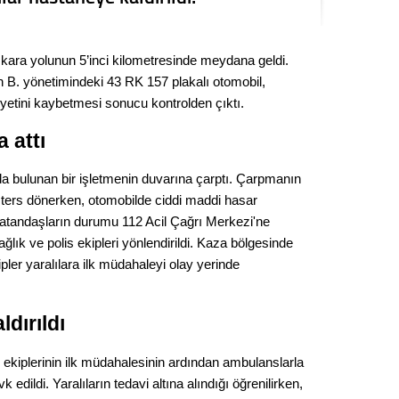
Kere
ara yolunun 5’inci kilometresinde meydana geldi.
Es Es’
n B. yönetimindeki 43 RK 157 plakalı otomobil,
etini kaybetmesi sonucu kontrolden çıktı.
Ahme
 attı
Tepeba
da bulunan bir işletmenin duvarına çarptı. Çarpmanın
birliği
a ters dönerken, otomobilde ciddi maddi hasar
ulaşı
atandaşların durumu 112 Acil Çağrı Merkezi'ne
ağlık ve polis ekipleri yönlendirildi. Kaza bölgesinde
Fund
ipler yaralılara ilk müdahaleyi olay yerinde
CHP’li
kazana
ldırıldı
seçiml
Melt
 ekiplerinin ilk müdahalesinin ardından ambulanslarla
edildi. Yaralıların tedavi altına alındığı öğrenilirken,