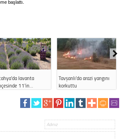
Gürha
leme başlattı.
Eskişe
Döne
Rifat
Sürdür
kültür
Konu
tahya'da lavanta
Tavşanlı'da arazi yangını
Kütahy
2023 y
hçesinde 11'in…
korkuttu
Depozi
bekliy
Tüli
Düşükl