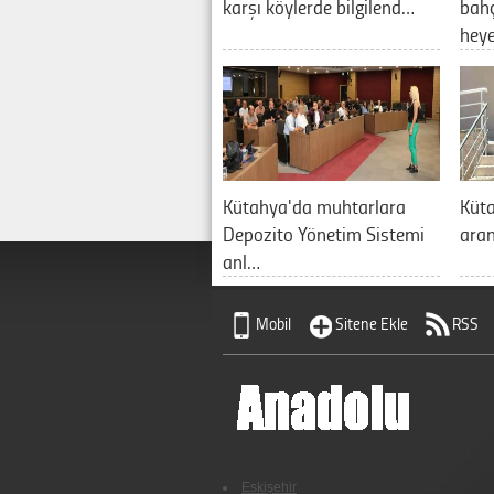
karşı köylerde bilgilend…
bahç
hey
Kütahya'da muhtarlara
Küt
Depozito Yönetim Sistemi
aran
anl…
Mobil
Sitene Ekle
RSS
Eskişehir