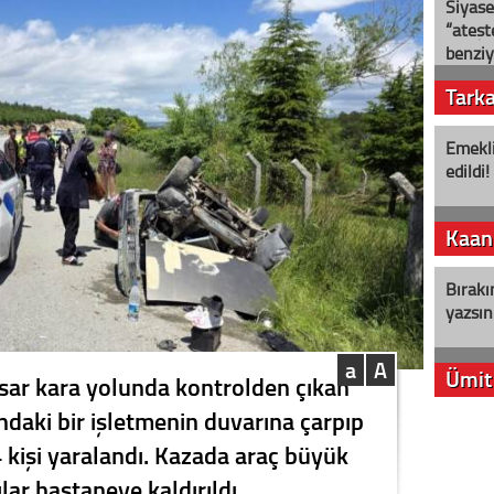
Siyase
“ateş
benziy
Tark
Emekli
edildi!
Kaan
Bırakı
yazsın
a
A
Ümit
ar kara yolunda kontrolden çıkan
ndaki bir işletmenin duvarına çarpıp
YENİ P
 kişi yaralandı. Kazada araç büyük
aleyht
alır?
lar hastaneye kaldırıldı.