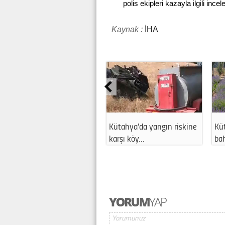
polis ekipleri kazayla ilgili ince
Kaynak :
İHA
Kütahya'da yangın riskine
Kü
karşı köy…
ba