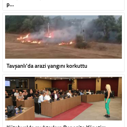
p…
Tavşanlı'da arazi yangını korkuttu