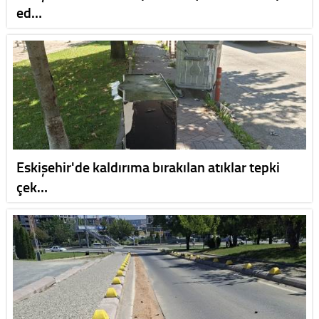
ed…
Eskişehir'de kaldırıma bırakılan atıklar tepki
çek…