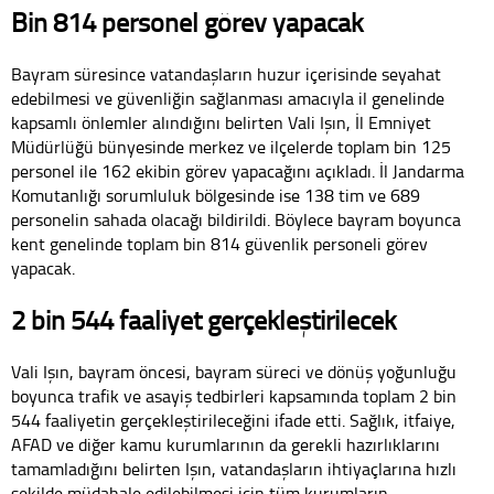
Bin 814 personel görev yapacak
Bayram süresince vatandaşların huzur içerisinde seyahat
edebilmesi ve güvenliğin sağlanması amacıyla il genelinde
kapsamlı önlemler alındığını belirten Vali Işın, İl Emniyet
Müdürlüğü bünyesinde merkez ve ilçelerde toplam bin 125
personel ile 162 ekibin görev yapacağını açıkladı. İl Jandarma
Komutanlığı sorumluluk bölgesinde ise 138 tim ve 689
personelin sahada olacağı bildirildi. Böylece bayram boyunca
kent genelinde toplam bin 814 güvenlik personeli görev
yapacak.
2 bin 544 faaliyet gerçekleştirilecek
Vali Işın, bayram öncesi, bayram süreci ve dönüş yoğunluğu
boyunca trafik ve asayiş tedbirleri kapsamında toplam 2 bin
544 faaliyetin gerçekleştirileceğini ifade etti. Sağlık, itfaiye,
AFAD ve diğer kamu kurumlarının da gerekli hazırlıklarını
tamamladığını belirten Işın, vatandaşların ihtiyaçlarına hızlı
şekilde müdahale edilebilmesi için tüm kurumların