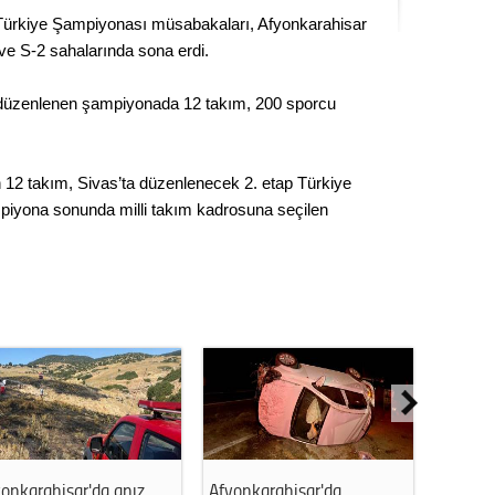
Seval
 Türkiye Şampiyonası müsabakaları, Afyonkarahisar
e S-2 sahalarında sona erdi.
Es Es’
a düzenlenen şampiyonada 12 takım, 200 sporcu
Ahme
12 takım, Sivas’ta düzenlenecek 2. etap Türkiye
iyona sonunda milli takım kadrosuna seçilen
Tepeba
birliği
ulaşı
Fund
CHP’li
kazana
seçiml
Melt
onkarahisar'da anız
Afyonkarahisar'da
Afyonk