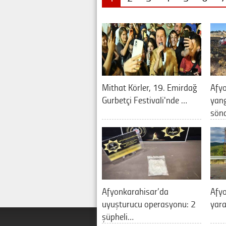
Mithat Körler, 19. Emirdağ
Afyo
Gurbetçi Festivali'nde …
yan
sön
Afyonkarahisar’da
Afyo
uyuşturucu operasyonu: 2
yara
şüpheli…