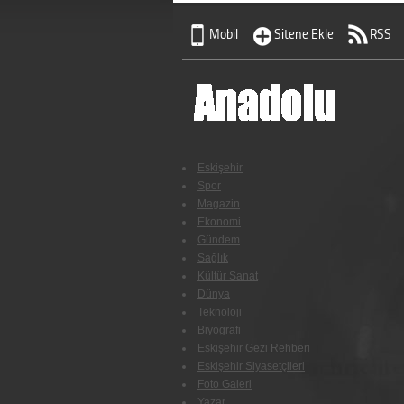
Mobil
Sitene Ekle
RSS
Eskişehir
Spor
Magazin
Ekonomi
Gündem
Sağlık
Kültür Sanat
Dünya
Teknoloji
Biyografi
Eskişehir Gezi Rehberi
Eskişehir Siyasetçileri
Foto Galeri
Yazar