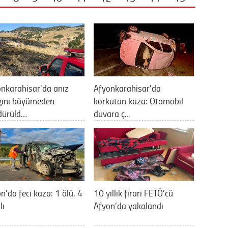
nkarahisar'da anız
Afyonkarahisar'da
gını büyümeden
korkutan kaza: Otomobil
dürüld…
duvara ç…
n'da feci kaza: 1 ölü, 4
10 yıllık firari FETÖ’cü
lı
Afyon’da yakalandı