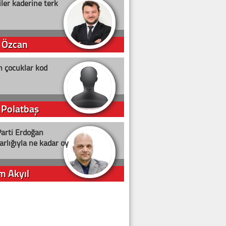
ler kaderine terk
 Özcan
n çocuklar kod
 Polatbaş
arti Erdoğan
arlığıyla ne kadar oy
m Akyıl
iye ilgiliyiz!