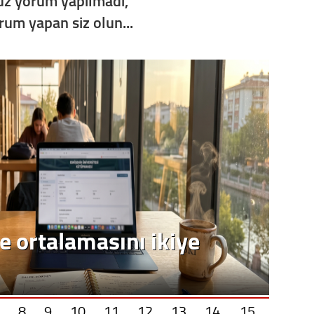
z yorum yapılmadı,
Op. D
orum yapan siz olun...
Sağlığı
Uzm. 
Vatand
M. M
Hayır,
e ortalamasını ikiye
Seda
8
9
10
11
12
13
14
15