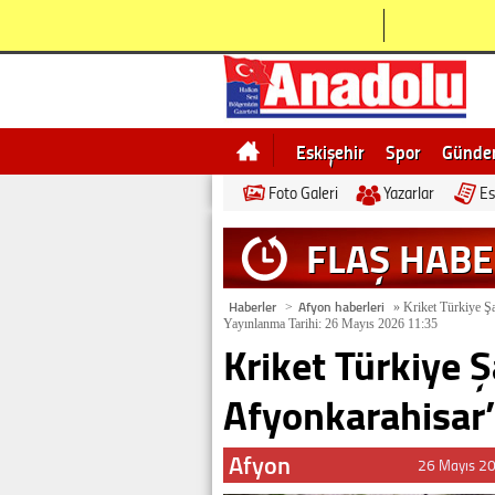
Eskişehir
Spor
Günd
Foto Galeri
Yazarlar
Es
Bilecik
Ne demek
Esk
FLAŞ HAB
Haberler
Afyon haberleri
>
»
Kriket Türkiye Ş
Yayınlanma Tarihi: 26 Mayıs 2026 11:35
Kriket Türkiye 
Afyonkarahisar
Afyon
26 Mayıs 2