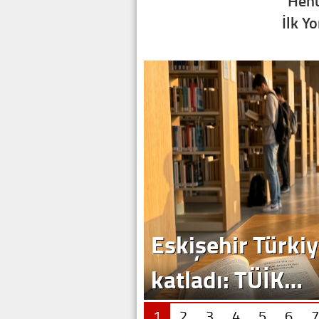
Henü
İlk Y
Eskişehir Türkiy
katladı: TÜİK…
1
2
3
4
5
6
7