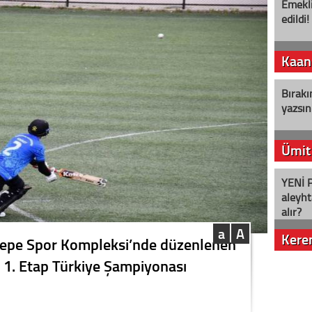
Emekli
edildi!
Kaan
Bırakı
yazsın
Ümit
YENİ P
aleyht
alır?
a
A
Kere
tepe Spor Kompleksi’nde düzenlenen
 1. Etap Türkiye Şampiyonası
Nostalj