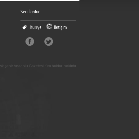
Seri İlanlar
Künye
İletişim
skişehir Anadolu Gazetesi tüm hakları saklıdır