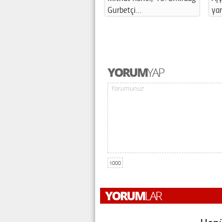
Gurbetçi…
ya
1000