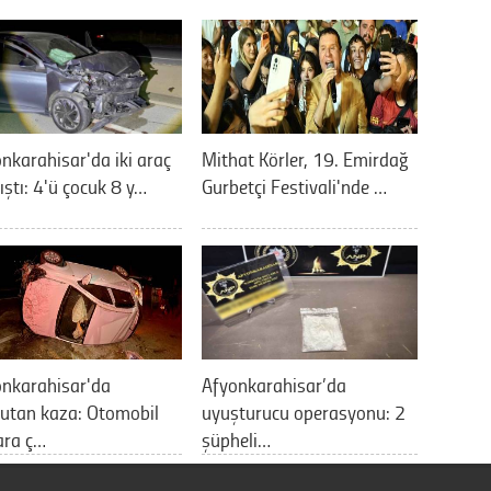
nkarahisar'da iki araç
Mithat Körler, 19. Emirdağ
ıştı: 4'ü çocuk 8 y…
Gurbetçi Festivali'nde …
onkarahisar'da
Afyonkarahisar’da
utan kaza: Otomobil
uyuşturucu operasyonu: 2
ara ç…
şüpheli…