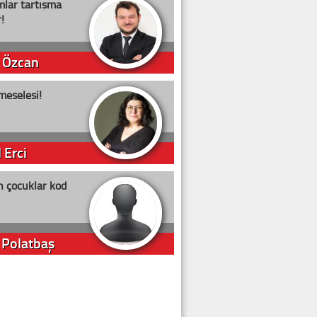
lar tartışma
!
 Özcan
meselesi!
 Erci
n çocuklar kod
 Polatbaş
arti Erdoğan
arlığıyla ne kadar oy