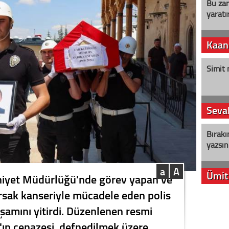
Bu zam
yaratır
Kaan
Simit 
Seval
Bırakı
yazsın
a
A
Ümit
niyet Müdürlüğü'nde görev yapan ve
ğırsak kanseriyle mücadele eden polis
YENİ P
amını yitirdi. Düzenlenen resmi
aleyht
alır?
'ın cenazesi, defnedilmek üzere