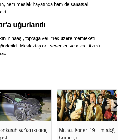
Gürha
Akın, hem meslek hayatında hem de sanatsal
Eskişe
aktı.
Döne
ar'a uğurlandı
Rifat
ın'ın naaşı, toprağa verilmek üzere memleketi
Sürdür
gönderildi. Meslektaşları, sevenleri ve ailesi, Akın'ı
kültür
madı.
Konu
2023 y
bekliy
Tüli
Düşükl
onkarahisar'da iki araç
Mithat Körler, 19. Emirdağ
Afyonka
pıştı…
Gurbetçi…
yangın