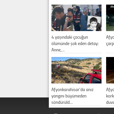
4 yaşındaki çocuğun
Afyo
ölümünde şok eden detay:
çarp
Anne,…
Afyonkarahisar'da anız
Afy
yangını büyümeden
kork
söndürüld…
duv