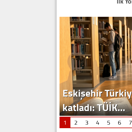
İlk Y
Eskişehir Türkiy
katladı: TÜİK…
1
2
3
4
5
6
7