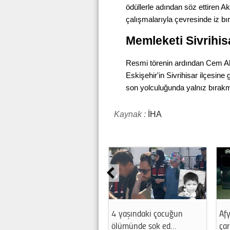
ödüllerle adından söz ettiren 
çalışmalarıyla çevresinde iz bır
Memleketi Sivrihis
Resmi törenin ardından Cem Ak
Eskişehir'in Sivrihisar ilçesine 
son yolculuğunda yalnız bırak
Kaynak :
İHA
4 yaşındaki çocuğun
Afy
ölümünde şok ed…
çar