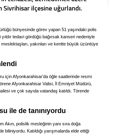
Kere
 Sivrihisar ilçesine uğurlandı.
Es Es’
ürlüğü bünyesinde görev yapan 51 yaşındaki polis
yıldır tedavi gördüğü bağırsak kanseri nedeniyle
Ahme
ı, meslektaşları, yakınları ve kentte büyük üzüntüye
Tepeba
lendi
birliği
ulaşı
 için Afyonkarahisar'da öğle saatlerinde resmi
Fund
 Törene Afyonkarahisar Valisi, İl Emniyet Müdürü,
 ailesi ve çok sayıda vatandaş katıldı. Törende
CHP’li
kazana
seçiml
su ile de tanınıyordu
Melt
m Akın, polislik mesleğinin yanı sıra doğa
de biliniyordu. Katıldığı yarışmalarda elde ettiği