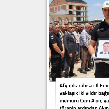
Afyonkarahisar İl Em
yaklaşık iki yıldır ba
memuru Cem Akın, yaş
törenin ardından Akın