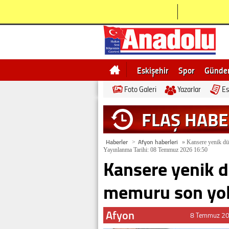
Eskişehir
Spor
Günd
Foto Galeri
Yazarlar
Es
Bilecik
Ne demek
Esk
FLAŞ HAB
Haberler
Afyon haberleri
>
»
Kansere yenik düş
Yayınlanma Tarihi: 08 Temmuz 2026 16:50
Kansere yenik d
memuru son yol
Afyon
8 Temmuz 20