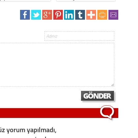
Op. D
Sağlığı
Uzm. 
Vatand
M. M
Hayır,
Seda
z yorum yapılmadı,