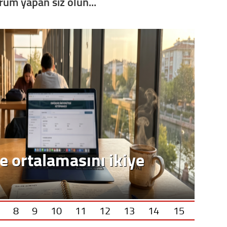
orum yapan siz olun...
e ortalamasını ikiye
8
9
10
11
12
13
14
15