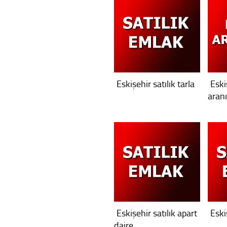
Eskişehir satılık tarla
Eski
aran
Eskişehir satılık apart
Eski
daire