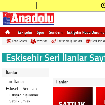
Eskişehir
Spor
Gündem
Eskişehir Hava Durumu
Foto Galeri
Yazarlar
Eskişehir İş İlanları
Seri İlanla
Bilecik
Ne demek
Eskişehir Gezi Rehberi
Eskişehir Seri İlanlar Say
İlanlar
Tüm İlanlar
İlanlar
Eskişehir Seri İlan
Eskişehir iş ilanları
Satılık Emlak