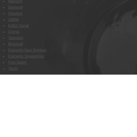
Magazin
Ekonomi
Gündem
Sağlık
Kültür Sanat
Dünya
Teknoloji
Biyografi
Eskişehir Gezi Rehberi
Eskişehir Siyasetçileri
Foto Galeri
Yazar