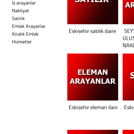
İş arayanlar
Nakliyat
Satılık
Emlak Arayanlar
Eskişehir satılık daire
SEY
Kiralık Emlak
ULU
Hizmetler
NAKL
SAN. 
Eskişehir eleman ilanı
Eski