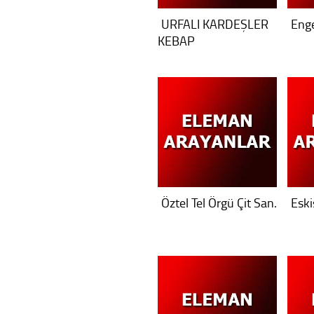
URFALI KARDEŞLER
Enge
KEBAP
Öztel Tel Örgü Çit San.
Eski