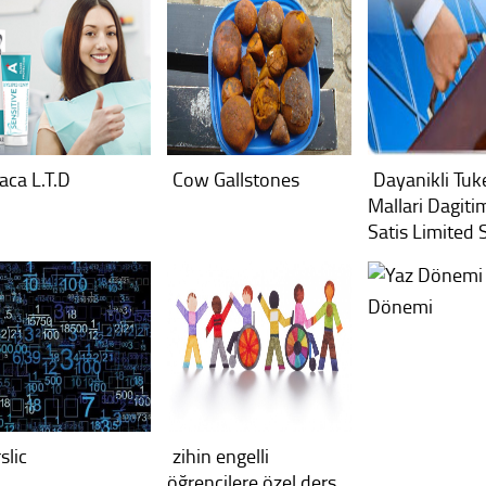
aca L.T.D
Cow Gallstones
Dayanikli Tu
Mallari Dagiti
Satis Limited S
Dönemi
slic
zihin engelli
öğrencilere özel ders