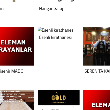
an
Hangar Garaj
Esenli kırathanesi
kişehir MADO
SERENİTA KA