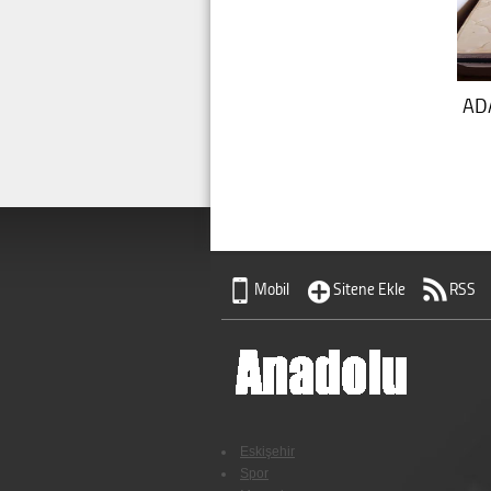
AD
Mobil
Sitene Ekle
RSS
Eskişehir
Spor