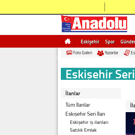
Eskişehir
Spor
Günd
Foto Galeri
Yazarlar
Es
Bilecik
Ne demek
Esk
Eskişehir Seri
İlanlar
Tüm İlanlar
İl
Eskişehir Seri İlan
Eskişehir iş ilanları
Satılık Emlak