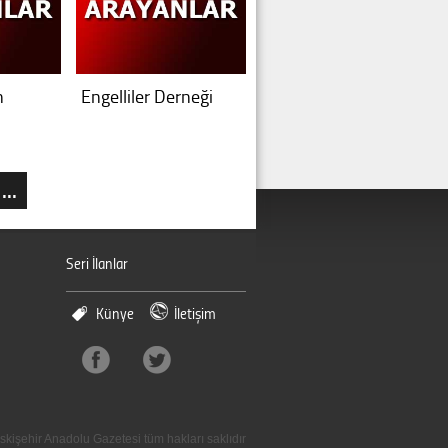
n
Engelliler Derneği
...
Seri İlanlar
Künye
İletişim
skişehir Anadolu Gazetesi tüm hakları saklıdır