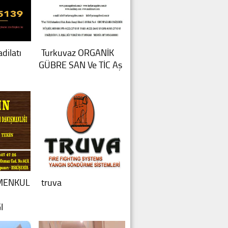
adilatı
Turkuvaz ORGANİK
GÜBRE SAN Ve TİC Aş
İMENKUL
truva
I