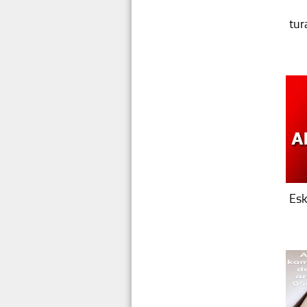
tur
Es