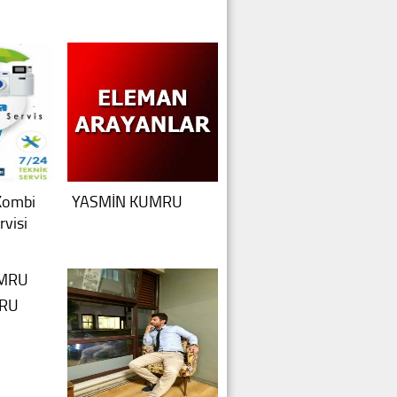
Kombi
YASMİN KUMRU
visi
MRU