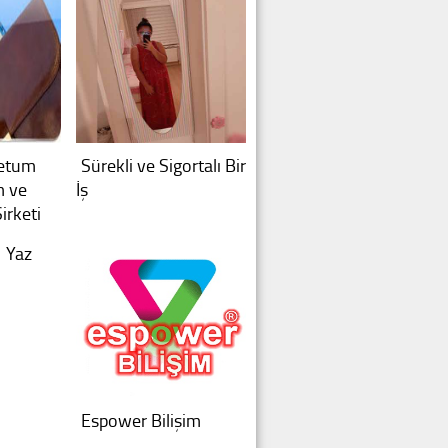
ketum
Sürekli ve Sigortalı Bir
m ve
İş
irketi
Yaz
Espower Bilişim