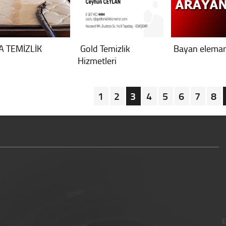
A TEMİZLİK
Gold Temizlik
Bayan elema
Hizmetleri
1
2
3
4
5
6
7
8
E