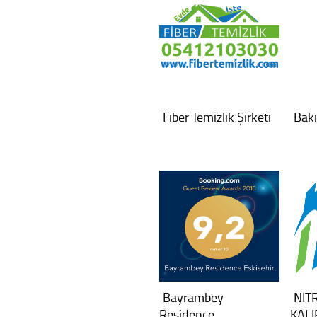
Fiber Temizlik Şirketi
Bakı
Bayrambey
NİT
Residence
KALI