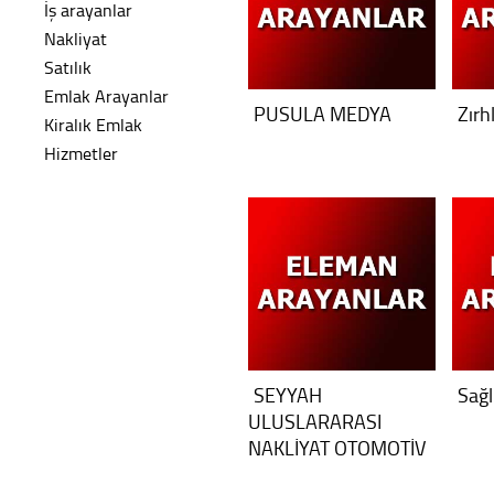
İş arayanlar
Nakliyat
Satılık
Emlak Arayanlar
PUSULA MEDYA
Zırh
Kiralık Emlak
Hizmetler
SEYYAH
Sağl
ULUSLARARASI
NAKLİYAT OTOMOTİV
SAN. VE TİC. A.Ş