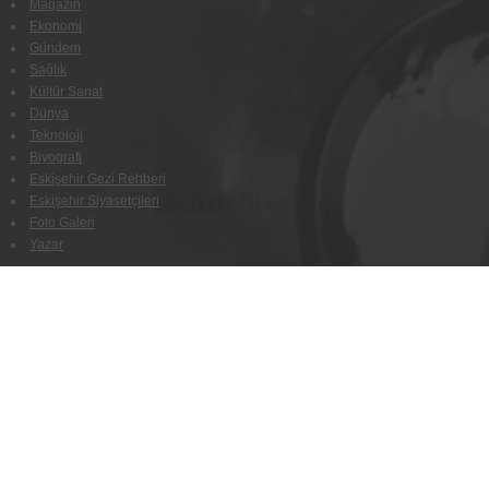
Magazin
Ekonomi
Gündem
Sağlık
Kültür Sanat
Dünya
Teknoloji
Biyografi
Eskişehir Gezi Rehberi
Eskişehir Siyasetçileri
Foto Galeri
Yazar