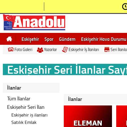
Eskişehir
Spor
Gündem
Eskişehir Hava Durumu
Foto Galeri
Yazarlar
Eskişehir İş İlanları
Seri İlanla
Bilecik
Ne demek
Eskişehir Gezi Rehberi
Eskişehir Seri İlanlar Say
İlanlar
Tüm İlanlar
İlanlar
Eskişehir Seri İlan
Eskişehir iş ilanları
Satılık Emlak