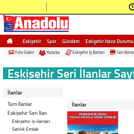
Eskişehir
Spor
Gündem
Eskişehir Hava Durumu
Foto Galeri
Yazarlar
Eskişehir İş İlanları
Seri İlanla
Bilecik
Ne demek
Eskişehir Gezi Rehberi
Eskişehir Seri İlanlar Say
İlanlar
Tüm İlanlar
İlanlar
Eskişehir Seri İlan
Eskişehir iş ilanları
Satılık Emlak