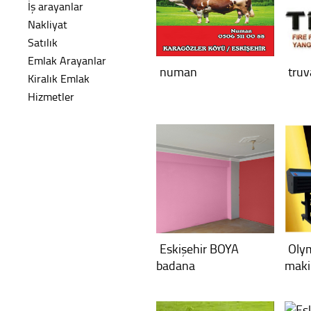
İş arayanlar
Nakliyat
Satılık
Emlak Arayanlar
numan
truv
Kiralık Emlak
Hizmetler
Eskişehir BOYA
Olym
badana
maki