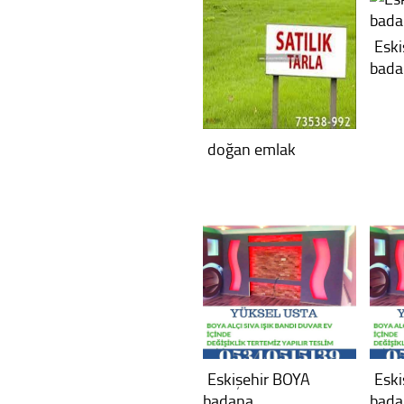
Eski
bada
doğan emlak
Eskişehir BOYA
Eski
badana
bada