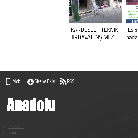
KARDEŞLER TEKNİK
Eski
HIRDAVAT İNŞ MLZ.
bada
Mobil
Sitene Ekle
RSS
Eskişehir
Spor