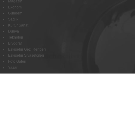
Magazin
Ekonomi
Gündem
Sağlık
Kültür Sanat
Dünya
Teknoloji
Biyografi
Eskişehir Gezi Rehberi
Eskişehir Siyasetçileri
Foto Galeri
Yazar