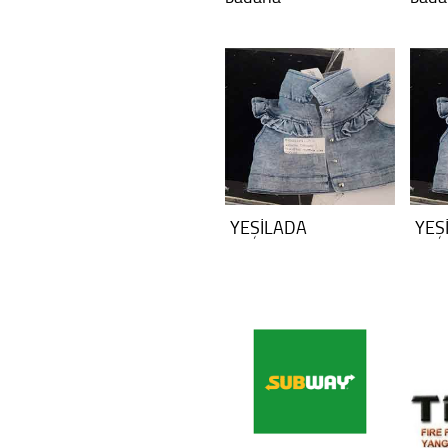
YEŞİLADA
YEŞ