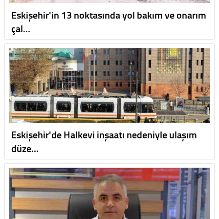
Eskişehir'in 13 noktasında yol bakım ve onarım
çal…
Eskişehir'de Halkevi inşaatı nedeniyle ulaşım
düze…