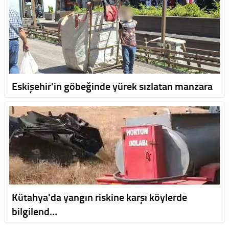
Eskişehir'in göbeğinde yürek sızlatan manzara
Kütahya'da yangın riskine karşı köylerde
bilgilend…