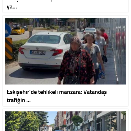
ya…
Eskişehir'de tehlikeli manzara: Vatandaş
trafiğin …