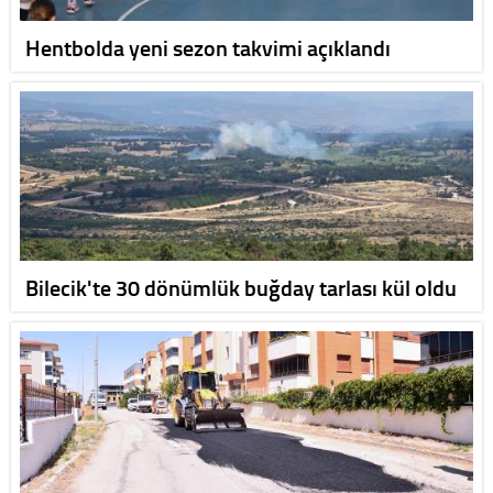
Hentbolda yeni sezon takvimi açıklandı
Bilecik'te 30 dönümlük buğday tarlası kül oldu