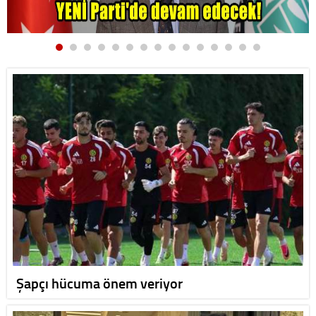
Şapçı hücuma önem veriyor