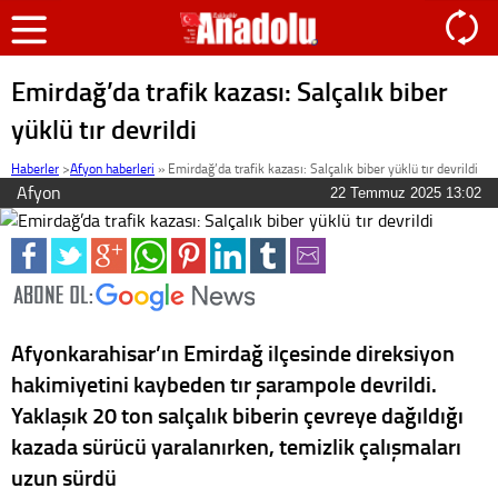
Emirdağ’da trafik kazası: Salçalık biber
yüklü tır devrildi
Haberler
>
Afyon haberleri
»
Emirdağ’da trafik kazası: Salçalık biber yüklü tır devrildi
Afyon
22 Temmuz 2025 13:02
Afyonkarahisar’ın Emirdağ ilçesinde direksiyon
hakimiyetini kaybeden tır şarampole devrildi.
Yaklaşık 20 ton salçalık biberin çevreye dağıldığı
kazada sürücü yaralanırken, temizlik çalışmaları
uzun sürdü