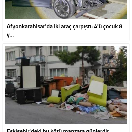
Afyonkarahisar'da iki araç çarpıştı: 4'ü çocuk 8
y…
Eskişehir'deki bu kötü manzara günlerdir