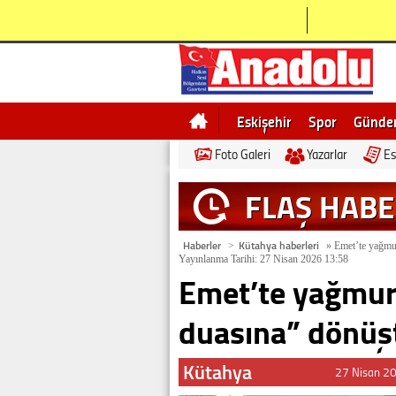
Eskişehir
Spor
Günd
Foto Galeri
Yazarlar
Es
Bilecik
Ne demek
Esk
FLAŞ HAB
Haberler
Kütahya haberleri
>
»
Emet’te yağmur
Yayınlanma Tarihi: 27 Nisan 2026 13:58
Emet’te yağmur 
duasına” dönüş
Kütahya
27 Nisan 2