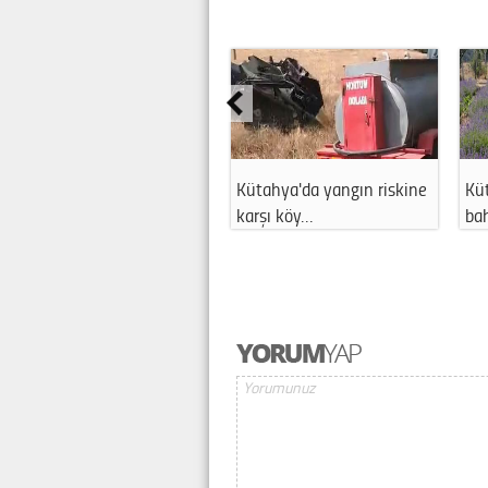
Kütahya'da yangın riskine
Kü
karşı köy…
ba