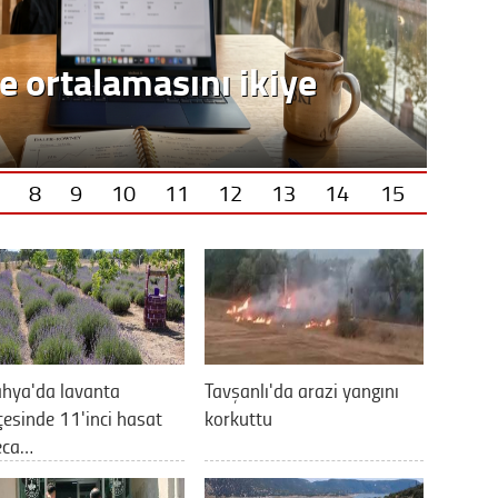
e ortalamasını ikiye
8
9
10
11
12
13
14
15
hya'da lavanta
Tavşanlı'da arazi yangını
esinde 11'inci hasat
korkuttu
eca…