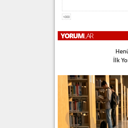
1000
Henü
İlk Y