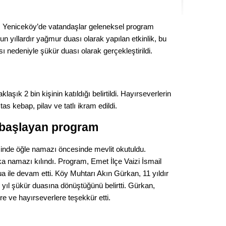
Seval
lı Yeniceköy’de vatandaşlar geleneksel program
Es Es’
n yıllardır yağmur duası olarak yapılan etkinlik, bu
sı nedeniyle şükür duası olarak gerçekleştirildi.
Ahme
ık 2 bin kişinin katıldığı belirtildi. Hayırseverlerin
Tepeba
tas kebap, pilav ve tatlı ikram edildi.
birliği
ulaşı
 başlayan program
Fund
inde öğle namazı öncesinde mevlit okutuldu.
ka namazı kılındı. Program, Emet İlçe Vaizi İsmail
CHP’li
a ile devam etti. Köy Muhtarı Akın Gürkan, 11 yıldır
kazana
seçiml
yıl şükür duasına dönüştüğünü belirtti. Gürkan,
 ve hayırseverlere teşekkür etti.
Melt