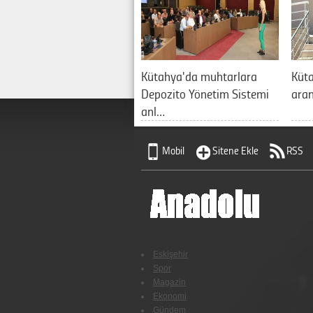
Kütahya'da muhtarlara
Küt
Depozito Yönetim Sistemi
aran
anl…
Mobil
Sitene Ekle
RSS
Eskişehir
Spor
Magazin
Ekonomi
Gündem