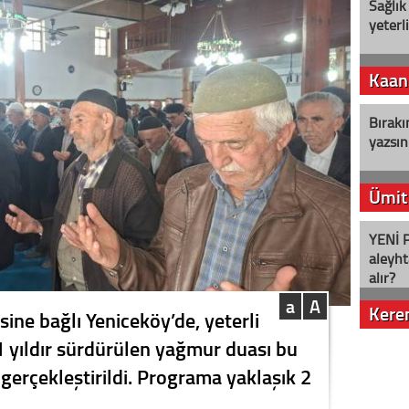
Sağlık
yeterl
Kaan
Bırakı
yazsın
Ümit
YENİ P
aleyht
alır?
a
A
Kere
ine bağlı Yeniceköy’de, yeterli
1 yıldır sürdürülen yağmur duası bu
Nostalj
 gerçekleştirildi. Programa yaklaşık 2