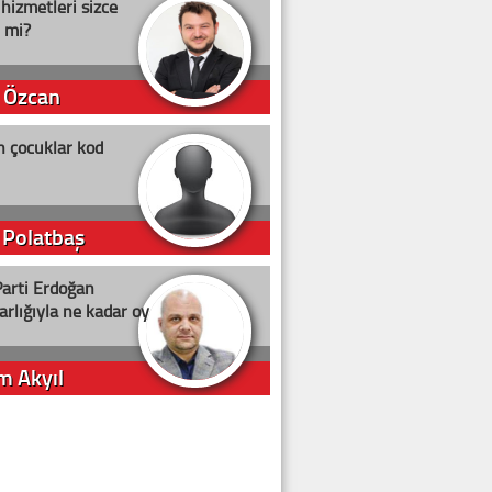
 hizmetleri sizce
i mi?
 Özcan
n çocuklar kod
 Polatbaş
arti Erdoğan
arlığıyla ne kadar oy
m Akyıl
iye ilgiliyiz!