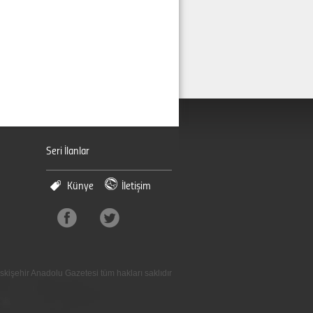
Seri İlanlar
Künye
İletişim
skişehir Anadolu Gazetesi tüm hakları saklıdır