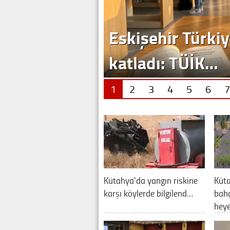
Eskişehir Türkiy
katladı: TÜİK…
1
2
3
4
5
6
7
Kütahya'da yangın riskine
Küta
karşı köylerde bilgilend…
bahç
hey