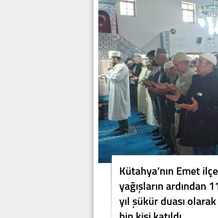
Kütahya’nın Emet ilçes
yağışların ardından 1
yıl şükür duası olarak
bin kişi katıldı.