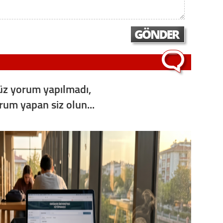
Op. D
Sağlığı
Uzm. 
z yorum yapılmadı,
Vatand
orum yapan siz olun...
M. M
Hayır,
Seda