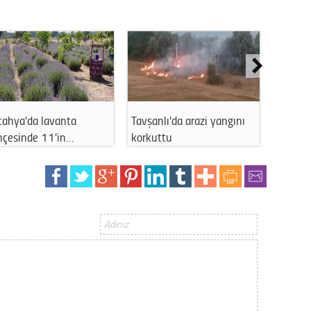
Gürha
Eskişe
Döne
Rifat
Sürdür
kültür
tahya'da lavanta
Tavşanlı'da arazi yangını
Kütahy
hçesinde 11'in…
korkuttu
Depozi
Konu
2023 y
bekliy
Tüli
Düşükl