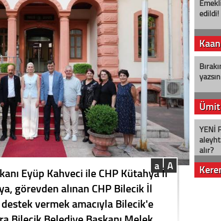
Emekli
edildi!
Kaan
Bırakı
yazsın
Ümit
YENİ P
aleyht
alır?
a
A
Kere
kanı Eyüp Kahveci ile CHP Kütahya İl
a, görevden alınan CHP Bilecik İl
Nostalj
 destek vermek amacıyla Bilecik'e
ra Bilecik Belediye Başkanı Melek