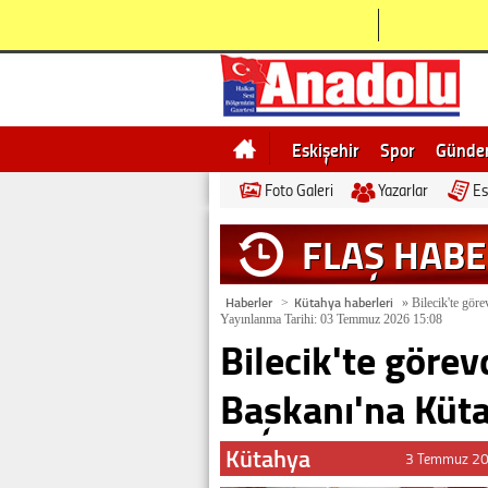
Eskişehir
Spor
Günd
Foto Galeri
Yazarlar
Es
Bilecik
Ne demek
Esk
FLAŞ HAB
Haberler
Kütahya haberleri
>
»
Bilecik'te göre
Yayınlanma Tarihi: 03 Temmuz 2026 15:08
Bilecik'te görev
Başkanı'na Küta
Kütahya
3 Temmuz 20