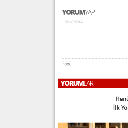
1000
Henü
İlk Y