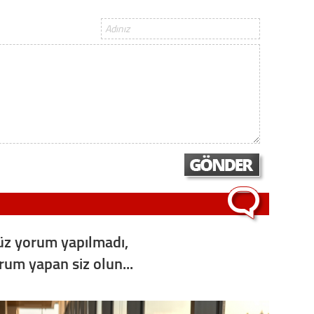
Op. D
Sağlığı
Uzm. 
Vatand
M. M
Hayır,
z yorum yapılmadı,
orum yapan siz olun...
Seda