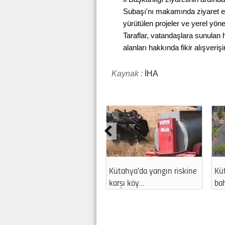
Subaşı'nı makamında ziyaret et
yürütülen projeler ve yerel yönet
Taraflar, vatandaşlara sunulan h
alanları hakkında fikir alışveri
Kaynak :
İHA
Kütahya'da yangın riskine
Kütahya'da lavanta
karşı köy…
bahçesinde 11'in…