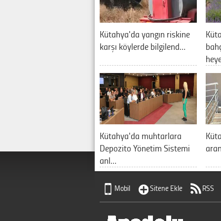
Kütahya'da yangın riskine
Küta
karşı köylerde bilgilend…
bahç
hey
Kütahya'da muhtarlara
Küt
Depozito Yönetim Sistemi
aran
anl…
Mobil
Sitene Ekle
RSS