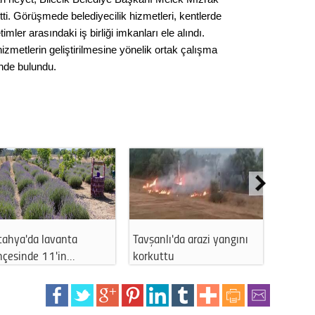
Gürha
ti. Görüşmede belediyecilik hizmetleri, kentlerde
Eskişe
Döne
imler arasındaki iş birliği imkanları ele alındı.
izmetlerin geliştirilmesine yönelik ortak çalışma
Rifat
şinde bulundu.
Sürdür
kültür
Konu
2023 y
bekliy
Tavşanlı'da arazi yangını
Kütahya'da muhtarlara
Kü
Tüli
korkuttu
Depozito Yöne…
ay
Düşükl