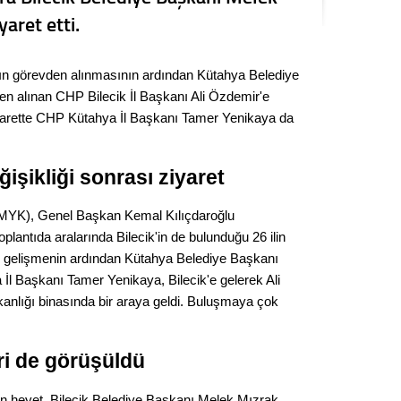
Seval
yaret etti.
Es Es’
ın görevden alınmasının ardından Kütahya Belediye
n alınan CHP Bilecik İl Başkanı Ali Özdemir'e
iyarette CHP Kütahya İl Başkanı Tamer Yenikaya da
Ahme
işikliği sonrası ziyaret
Tepeba
birliği
ulaşı
MYK), Genel Başkan Kemal Kılıçdaroğlu
oplantıda aralarında Bilecik'in de bulunduğu 26 ilin
Fund
u gelişmenin ardından Kütahya Belediye Başkanı
l Başkanı Tamer Yenikaya, Bilecik'e gelerek Ali
CHP’li
kanlığı binasında bir araya geldi. Buluşmaya çok
kazana
seçiml
eri de görüşüldü
Melt
dan heyet, Bilecik Belediye Başkanı Melek Mızrak