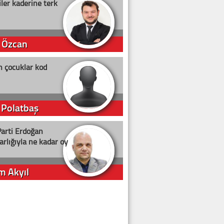
ler kaderine terk
 Özcan
n çocuklar kod
 Polatbaş
arti Erdoğan
arlığıyla ne kadar oy
m Akyıl
iye ilgiliyiz!