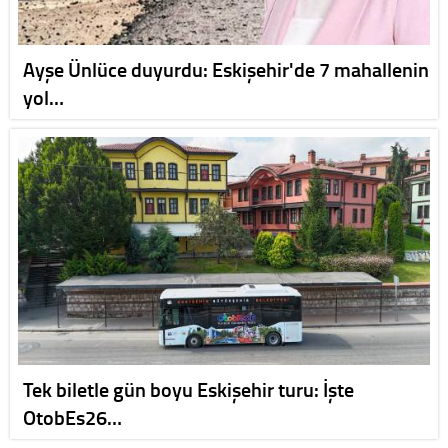
Ayşe Ünlüce duyurdu: Eskişehir'de 7 mahallenin
yol…
Tek biletle gün boyu Eskişehir turu: İşte
OtobEs26…