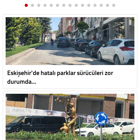
Eskişehir'de hatalı parklar sürücüleri zor
durumda…