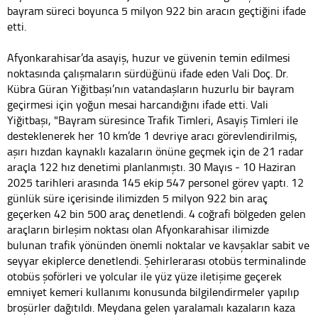
bayram süreci boyunca 5 milyon 922 bin aracın geçtiğini ifade
etti.
Afyonkarahisar’da asayiş, huzur ve güvenin temin edilmesi
noktasında çalışmaların sürdüğünü ifade eden Vali Doç. Dr.
Kübra Güran Yiğitbaşı’nın vatandaşların huzurlu bir bayram
geçirmesi için yoğun mesai harcandığını ifade etti. Vali
Yiğitbaşı, "Bayram süresince Trafik Timleri, Asayiş Timleri ile
desteklenerek her 10 km’de 1 devriye aracı görevlendirilmiş,
aşırı hızdan kaynaklı kazaların önüne geçmek için de 21 radar
araçla 122 hız denetimi planlanmıştı. 30 Mayıs - 10 Haziran
2025 tarihleri arasında 145 ekip 547 personel görev yaptı. 12
günlük süre içerisinde ilimizden 5 milyon 922 bin araç
geçerken 42 bin 500 araç denetlendi. 4 coğrafi bölgeden gelen
araçların birleşim noktası olan Afyonkarahisar ilimizde
bulunan trafik yönünden önemli noktalar ve kavşaklar sabit ve
seyyar ekiplerce denetlendi. Şehirlerarası otobüs terminalinde
otobüs şoförleri ve yolcular ile yüz yüze iletişime geçerek
emniyet kemeri kullanımı konusunda bilgilendirmeler yapılıp
broşürler dağıtıldı. Meydana gelen yaralamalı kazaların kaza