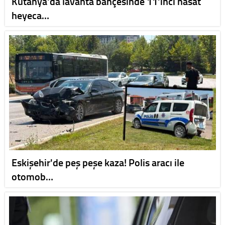
Kütahya'da lavanta bahçesinde 11'inci hasat
heyeca…
Eskişehir'de peş peşe kaza! Polis aracı ile
otomob…