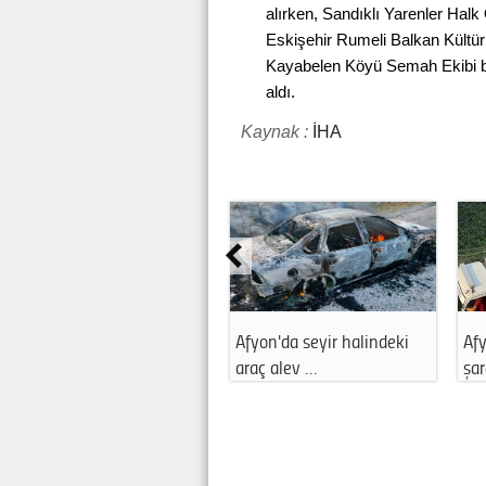
alırken, Sandıklı Yarenler Hal
Eskişehir Rumeli Balkan Kültür
Kayabelen Köyü Semah Ekibi birb
aldı.
Kaynak :
İHA
Afyon'da seyir halindeki
Af
araç alev …
şa