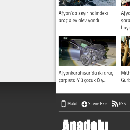
Afyon'da seyir halindeki
Afyo
araç alev alev yandı
şara
hay
Afyonkarahisar'da iki araç
Mith
çarpıştı: 4'ü çocuk 8 y…
Gurb
Mobil
Sitene Ekle
RSS