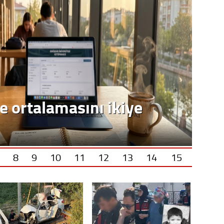
e ortalamasını ikiye
8
9
10
11
12
13
14
15