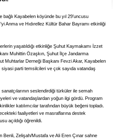
Kere
ne bağlı Kayabelen köyünde bu yıl 29’uncusu
Es Es’
 Anma ve Hıdırellez Kültür Bahar Bayramı etkinliği
Ahme
eğerlerin yaşatıldığı etkinliğe Şuhut Kaymakamı İzzet
anı Muhittin Özaşkın, Şuhut İlçe Jandarma
Tepeba
 Muhtarlar Derneği Başkanı Fevzi Akar, Kayabelen
birliği
siyasi parti temsilcileri ve çok sayıda vatandaş
ulaşı
Fund
sanatçılarının seslendirdiği türküler ile semah
l üyeleri ve vatandaşlardan yoğun ilgi gördü. Program
CHP’li
nlikler katılımcılar tarafından büyük beğeni topladı.
kazana
cekteki faaliyetleri ve masraflarına destek
seçiml
u açıldığı öğrenildi.
Melt
en Benli, Zelişah/Mustafa ve Ali Eren Çınar sahne