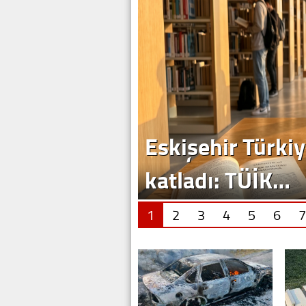
Eskişehir Türkiy
katladı: TÜİK…
1
2
3
4
5
6
7