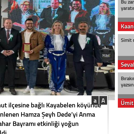
Bu zam
yaratır
Kaan
Simit 
Seval
Bırakı
yazsın
a
A
Ümit
ut ilçesine bağlı Kayabelen köyünde
zenlenen Hamza Şeyh Dede’yi Anma
YENİ P
Bahar Bayramı etkinliği yoğun
aleyht
alır?
ldi.