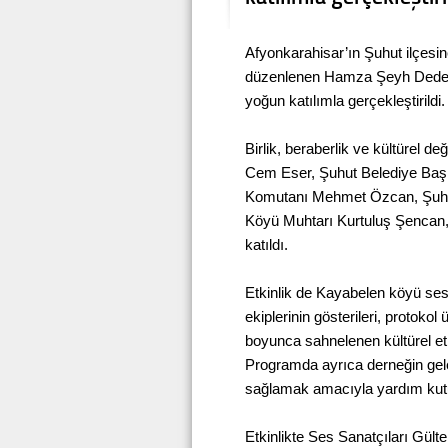
Afyonkarahisar’ın Şuhut ilçesi
düzenlenen Hamza Şeyh Dede’yi
yoğun katılımla gerçekleştirildi.
Birlik, beraberlik ve kültürel d
Cem Eser, Şuhut Belediye Başk
Komutanı Mehmet Özcan, Şuhut
Köyü Muhtarı Kurtuluş Şencan, 
katıldı.
Etkinlik de Kayabelen köyü ses 
ekiplerinin gösterileri, protoko
boyunca sahnelenen kültürel etki
Programda ayrıca derneğin gele
sağlamak amacıyla yardım kutus
Etkinlikte Ses Sanatçıları Gült