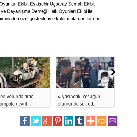
Gürha
k Oyunları Ekibi, Eskişehir Üçsaray Semah Ekibi,
Eskişe
 ve Dayanışma Derneği Halk Oyunları Ekibi ile
Döne
irinden özel gösterileriyle katılımcılardan tam not
Rifat
Sürdür
kültür
Konu
2023 y
bekliy
yon yolunda araç
4 yaşındaki çocuğun
Afyonka
rampole devril…
ölümünde şok ed…
çarpışt
Tüli
Düşükl