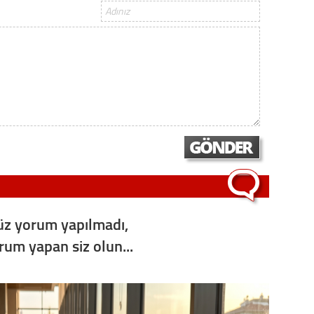
Op. D
Sağlığı
Uzm. 
Vatand
M. M
z yorum yapılmadı,
Hayır,
orum yapan siz olun...
Seda