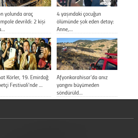
n yolunda araç
4 yaşındaki çocuğun
mpole devrildi: 2 kişi
ölümünde şok eden detay:
a…
Anne,…
at Körler, 19. Emirdağ
Afyonkarahisar'da anız
etçi Festivali'nde …
yangını büyümeden
söndürüld…