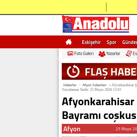
Eskişehir
Spor
Günd
Foto Galeri
Yazarlar
Es
Bilecik
Ne demek
Esk
FLAŞ HAB
Haberler
Afyon haberleri
>
»
Afyonkarahisar Ş
Yayınlanma Tarihi: 25 Mayıs 2026 13:03
Afyonkarahisar 
Bayramı coşku
Afyon
25 Mayıs 2