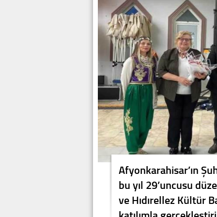
Afyonkarahisar’ın Şuh
bu yıl 29’uncusu dü
ve Hıdırellez Kültür 
katılımla gerçekleştiri