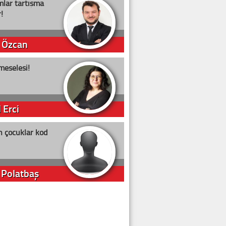
lar tartışma
!
 Özcan
meselesi!
 Erci
n çocuklar kod
 Polatbaş
arti Erdoğan
arlığıyla ne kadar oy