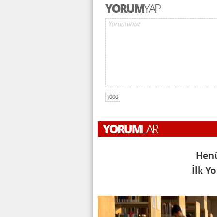
1000
Henü
İlk Y