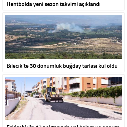
Hentbolda yeni sezon takvimi açıklandı
Bilecik'te 30 dönümlük buğday tarlası kül oldu
Eskişehir'in 13 noktasında yol bakım ve onarım