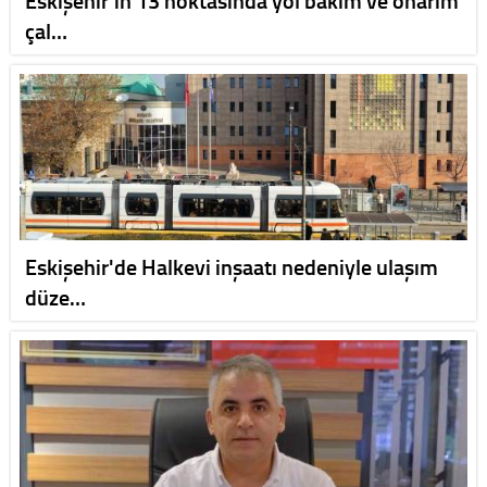
çal…
Eskişehir'de Halkevi inşaatı nedeniyle ulaşım
düze…