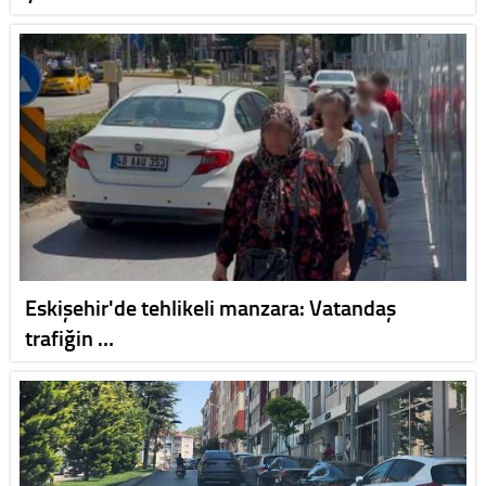
Eskişehir'de tehlikeli manzara: Vatandaş
trafiğin …