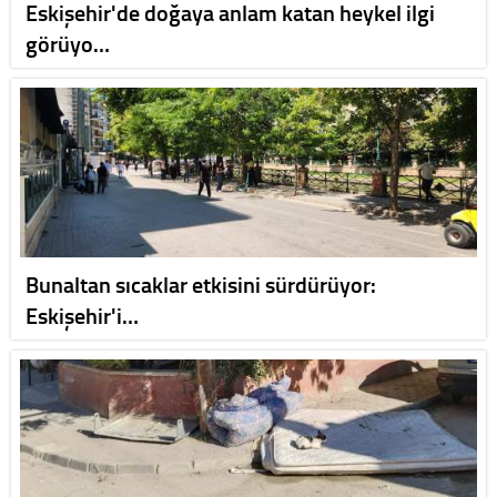
Eskişehir'de doğaya anlam katan heykel ilgi
görüyo…
Bunaltan sıcaklar etkisini sürdürüyor:
Eskişehir'i…