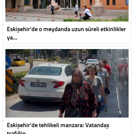
Eskişehir'de o meydanda uzun süreli etkinlikler
ya…
Eskişehir'de tehlikeli manzara: Vatandaş
trafiğin …