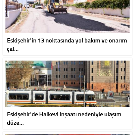
Eskişehir'in 13 noktasında yol bakım ve onarım
çal…
Eskişehir'de Halkevi inşaatı nedeniyle ulaşım
düze…