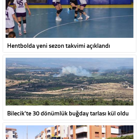
Hentbolda yeni sezon takvimi açıklandı
Bilecik'te 30 dönümlük buğday tarlası kül oldu